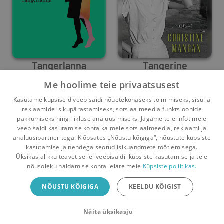
Tangerlanna
Tangerine
Me hoolime teie privaatsusest
Christine Mangan
Christine Mangan
Kasutame küpsiseid veebisaidi nõuetekohaseks toimimiseks, sisu ja
1
5
1
1
reklaamide isikupärastamiseks, sotsiaalmeedia funktsioonide
pakkumiseks ning liikluse analüüsimiseks. Jagame teie infot meie
veebisaidi kasutamise kohta ka meie sotsiaalmeedia, reklaami ja
analüüsipartneritega. Klõpsates „Nõustu kõigiga“, nõustute küpsiste
kasutamise ja nendega seotud isikuandmete töötlemisega.
Pealehele
Ostukorv
Sõnumid
Teated
Konto
Üksikasjalikku teavet sellel veebisaidil küpsiste kasutamise ja teie
nõusoleku haldamise kohta leiate meie
Küpsiste poliitikas.
Raamatuvahetuse mobiiliäpp
NÕUSTU KÕIGIGA
KEELDU KÕIGIST
Vaheta raamatuid veelgi mugavamalt!
Näita üksikasju
Sulge
Laadi alla