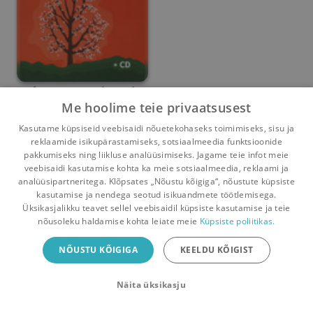
Arenguvestlused
Me hoolime teie privaatsusest
koolis
Kersti Türk
Kasutame küpsiseid veebisaidi nõuetekohaseks toimimiseks, sisu ja
reklaamide isikupärastamiseks, sotsiaalmeedia funktsioonide
Umbes 3 aastat
tagasi
pakkumiseks ning liikluse analüüsimiseks. Jagame teie infot meie
veebisaidi kasutamise kohta ka meie sotsiaalmeedia, reklaami ja
analüüsipartneritega. Klõpsates „Nõustu kõigiga“, nõustute küpsiste
kasutamise ja nendega seotud isikuandmete töötlemisega.
Pealehele
Ostukorv
Sõnumid
Teated
Konto
Üksikasjalikku teavet sellel veebisaidil küpsiste kasutamise ja teie
nõusoleku haldamise kohta leiate meie
Küpsiste poliitikas.
Raamatuvahetuse mobiiliäpp
NÕUSTU KÕIGIGA
KEELDU KÕIGIST
Vaheta raamatuid veelgi mugavamalt!
Näita üksikasju
Sulge
Laadi alla