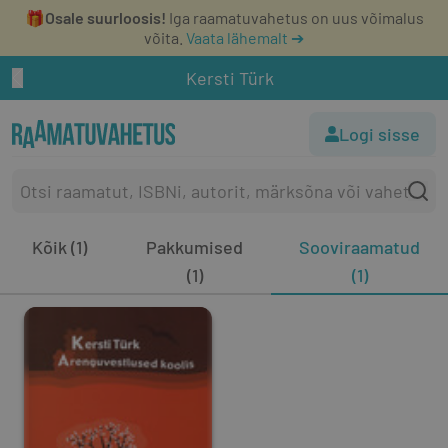
🎁
Osale suurloosis!
Iga raamatuvahetus on uus võimalus
võita.
Vaata lähemalt ➔
Kersti Türk
Logi sisse
Kõik (1)
Pakkumised
Sooviraamatud
(1)
(1)