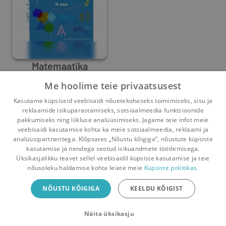
Matemaatika
tööraamat 7. klassile
Me hoolime teie privaatsusest
Ivi Madison
,
Raili Veelmaa
,
Eve Värv
,
Meelika Maila
Kasutame küpsiseid veebisaidi nõuetekohaseks toimimiseks, sisu ja
0
2
reklaamide isikupärastamiseks, sotsiaalmeedia funktsioonide
pakkumiseks ning liikluse analüüsimiseks. Jagame teie infot meie
veebisaidi kasutamise kohta ka meie sotsiaalmeedia, reklaami ja
analüüsipartneritega. Klõpsates „Nõustu kõigiga“, nõustute küpsiste
kasutamise ja nendega seotud isikuandmete töötlemisega.
Pealehele
Ostukorv
Sõnumid
Teated
Konto
Üksikasjalikku teavet sellel veebisaidil küpsiste kasutamise ja teie
nõusoleku haldamise kohta leiate meie
Küpsiste poliitikas.
Raamatuvahetuse mobiiliäpp
NÕUSTU KÕIGIGA
KEELDU KÕIGIST
Vaheta raamatuid veelgi mugavamalt!
Näita üksikasju
Sulge
Laadi alla