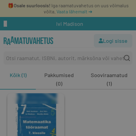
🎁
Osale suurloosis!
Iga raamatuvahetus on uus võimalus
võita.
Vaata lähemalt ➔
Ivi Madison
Logi sisse
Kõik (1)
Pakkumised
Sooviraamatud
(0)
(1)