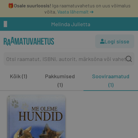
🎁
Osale suurloosis!
Iga raamatuvahetus on uus võimalus
võita.
Vaata lähemalt ➔
Melinda Julietta
Logi sisse
Kõik (1)
Pakkumised
Sooviraamatud
(1)
(1)