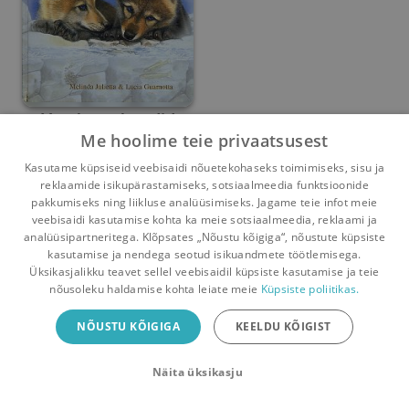
Me oleme hundid
Me hoolime teie privaatsusest
Melinda Julietta
Kasutame küpsiseid veebisaidi nõuetekohaseks toimimiseks, sisu ja
reklaamide isikupärastamiseks, sotsiaalmeedia funktsioonide
Umbes 6 aastat
tagasi
pakkumiseks ning liikluse analüüsimiseks. Jagame teie infot meie
veebisaidi kasutamise kohta ka meie sotsiaalmeedia, reklaami ja
analüüsipartneritega. Klõpsates „Nõustu kõigiga“, nõustute küpsiste
kasutamise ja nendega seotud isikuandmete töötlemisega.
Pealehele
Ostukorv
Sõnumid
Teated
Konto
Üksikasjalikku teavet sellel veebisaidil küpsiste kasutamise ja teie
nõusoleku haldamise kohta leiate meie
Küpsiste poliitikas.
Raamatuvahetuse mobiiliäpp
NÕUSTU KÕIGIGA
KEELDU KÕIGIST
Vaheta raamatuid veelgi mugavamalt!
Näita üksikasju
Sulge
Laadi alla