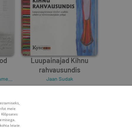
ood
Luupainajad Kihnu
rahvausundis
emäe
Jaan Sudak
0
3
rastamiseks,
nfot meie
. Klõpsates
lemisega.
kohta leiate