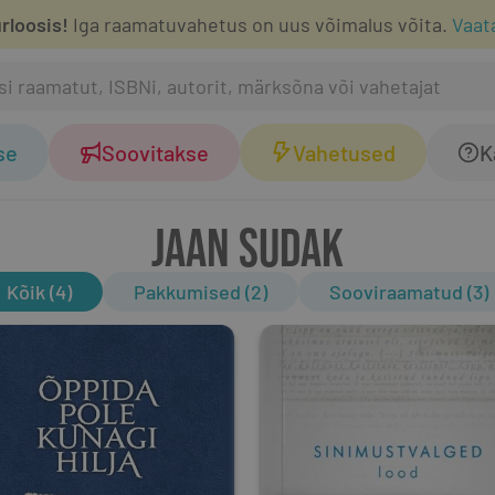
rloosis!
Iga raamatuvahetus on uus võimalus võita.
Vaat
se
Soovitakse
Vahetused
K
JAAN SUDAK
Kõik (4)
Pakkumised (2)
Sooviraamatud (3)