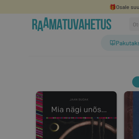
🎁
Osale suu
Pakutak