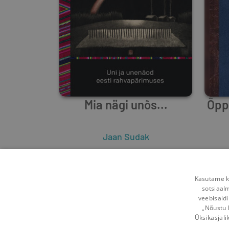
Mia nägi unõs...
Õppi
Jaan Sudak
1
4
Kasutame kü
sotsiaal
veebisaidi
„Nõustu 
Üksikasjali