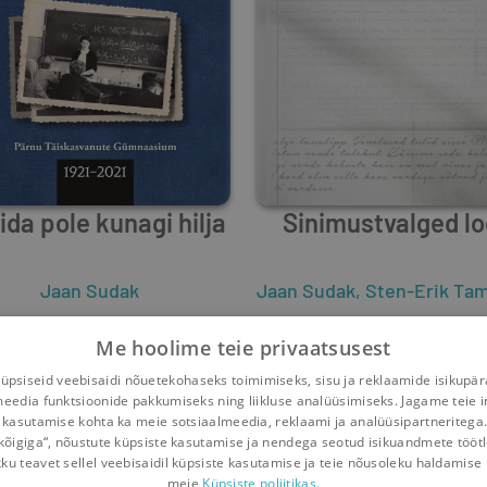
da pole kunagi hilja
Sinimustvalged l
Jaan Sudak
Jaan Sudak
,
Sten-Erik Tamm
1
1
0
0
Me hoolime teie privaatsusest
psiseid veebisaidi nõuetekohaseks toimimiseks, sisu ja reklaamide isikupä
meedia funktsioonide pakkumiseks ning liikluse analüüsimiseks. Jagame teie i
 kasutamise kohta ka meie sotsiaalmeedia, reklaami ja analüüsipartneritega
kõigiga“, nõustute küpsiste kasutamise ja nendega seotud isikuandmete tööt
kku teavet sellel veebisaidil küpsiste kasutamise ja teie nõusoleku haldamise 
meie
Küpsiste poliitikas.