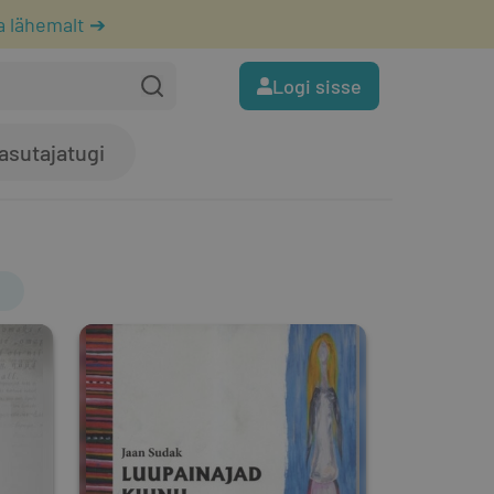
a lähemalt ➔
Logi sisse
asutajatugi