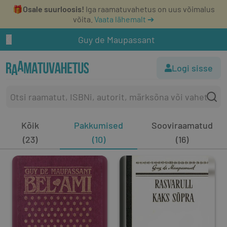
🎁
Osale suurloosis!
Iga raamatuvahetus on uus võimalus
võita.
Vaata lähemalt ➔
Guy de Maupassant
Logi sisse
Kõik
Pakkumised
Sooviraamatud
(23)
(10)
(16)