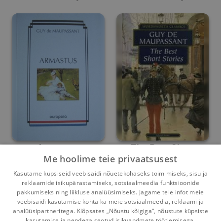
Armastus
The Best Short
Me hoolime teie privaatsusest
Stories
Guy de Maupassant
Guy de Maupassant
Kasutame küpsiseid veebisaidi nõuetekohaseks toimimiseks, sisu ja
reklaamide isikupärastamiseks, sotsiaalmeedia funktsioonide
Umbes 4 aastat
tagasi
Umbes 8 aastat
tagasi
pakkumiseks ning liikluse analüüsimiseks. Jagame teie infot meie
veebisaidi kasutamise kohta ka meie sotsiaalmeedia, reklaami ja
analüüsipartneritega. Klõpsates „Nõustu kõigiga“, nõustute küpsiste
kasutamise ja nendega seotud isikuandmete töötlemisega.