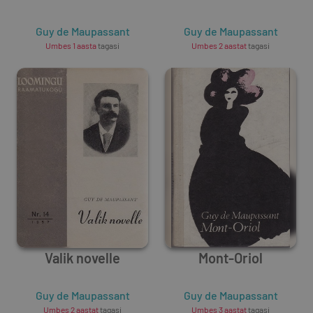
Guy de Maupassant
Guy de Maupassant
Umbes 1 aasta
tagasi
Umbes 2 aastat
tagasi
Valik novelle
Mont-Oriol
Guy de Maupassant
Guy de Maupassant
Umbes 2 aastat
tagasi
Umbes 3 aastat
tagasi