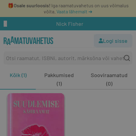
🎁
Osale suurloosis!
Iga raamatuvahetus on uus võimalus
võita.
Vaata lähemalt ➔
Nick Fisher
Logi sisse
Kõik (1)
Pakkumised
Sooviraamatud
(1)
(0)