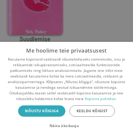
Suudlemise
käsiraamat
Me hoolime teie privaatsusest
Nick Fisher
Kasutame küpsiseid veebisaidi nõuetekohaseks toimimiseks, sisu ja
1
0
reklaamide isikupärastamiseks, sotsiaalmeedia funktsioonide
pakkumiseks ning liikluse analüüsimiseks. Jagame teie infot meie
veebisaidi kasutamise kohta ka meie sotsiaalmeedia, reklaami ja
analüüsipartneritega. Klõpsates „Nõustu kõigiga“, nõustute küpsiste
kasutamise ja nendega seotud isikuandmete töötlemisega.
Pealehele
Ostukorv
Sõnumid
Teated
Konto
Üksikasjalikku teavet sellel veebisaidil küpsiste kasutamise ja teie
nõusoleku haldamise kohta leiate meie
Küpsiste poliitikas.
Raamatuvahetuse mobiiliäpp
NÕUSTU KÕIGIGA
KEELDU KÕIGIST
Vaheta raamatuid veelgi mugavamalt!
Näita üksikasju
Sulge
Laadi alla