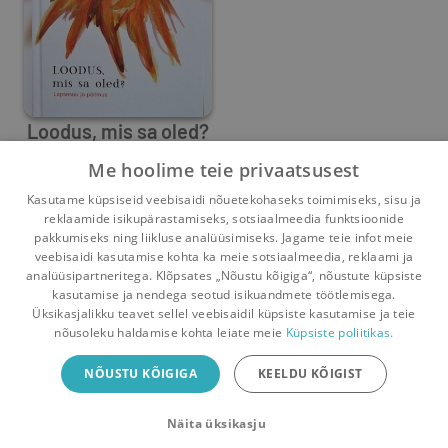
Loodus, mis sa oled?
Me hoolime teie privaatsusest
Antero Nesterenko
,
Margus Lattik
Kasutame küpsiseid veebisaidi nõuetekohaseks toimimiseks, sisu ja
0
1
reklaamide isikupärastamiseks, sotsiaalmeedia funktsioonide
pakkumiseks ning liikluse analüüsimiseks. Jagame teie infot meie
veebisaidi kasutamise kohta ka meie sotsiaalmeedia, reklaami ja
analüüsipartneritega. Klõpsates „Nõustu kõigiga“, nõustute küpsiste
kasutamise ja nendega seotud isikuandmete töötlemisega.
Pealehele
Ostukorv
Sõnumid
Teated
Konto
Üksikasjalikku teavet sellel veebisaidil küpsiste kasutamise ja teie
nõusoleku haldamise kohta leiate meie
Küpsiste poliitikas.
Raamatuvahetuse mobiiliäpp
NÕUSTU KÕIGIGA
KEELDU KÕIGIST
Vaheta raamatuid veelgi mugavamalt!
Näita üksikasju
Sulge
Laadi alla