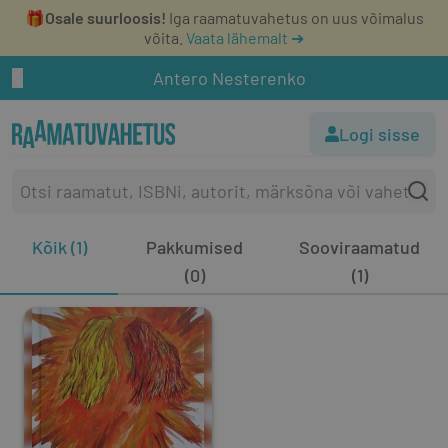
🎁
Osale suurloosis!
Iga raamatuvahetus on uus võimalus
võita.
Vaata lähemalt ➔
Antero Nesterenko
Logi sisse
Kõik (1)
Pakkumised
Sooviraamatud
(0)
(1)