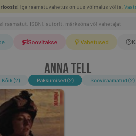
rloosis!
Iga raamatuvahetus on uus võimalus võita.
Vaat
se
Soovitakse
Vahetused
K
ANNA TELL
Kõik (2)
Pakkumised (2)
Sooviraamatud (2)