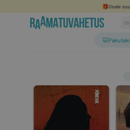
🎁
Osale suu
Pakutak