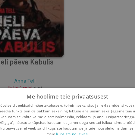
eli päeva Kabulis
Anna Tell
Umbes 4 aastat
tagasi
Me hoolime teie privaatsusest
psiseid veebisaidi nõuetekohaseks toimimiseks, sisu ja reklaamide isikupä
meedia funktsioonide pakkumiseks ning liikluse analüüsimiseks. Jagame teie i
 kasutamise kohta ka meie sotsiaalmeedia, reklaami ja analüüsipartneritega
kõigiga“, nõustute küpsiste kasutamise ja nendega seotud isikuandmete tööt
kku teavet sellel veebisaidil küpsiste kasutamise ja teie nõusoleku haldamise 
meie
Küpsiste poliitikas.