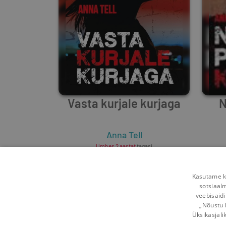
Vasta kurjale kurjaga
N
Anna Tell
Umbes 2 aastat
tagasi
Kasutame kü
sotsiaal
veebisaidi
„Nõustu 
Üksikasjali