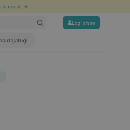
a lähemalt ➔
Logi sisse
asutajatugi