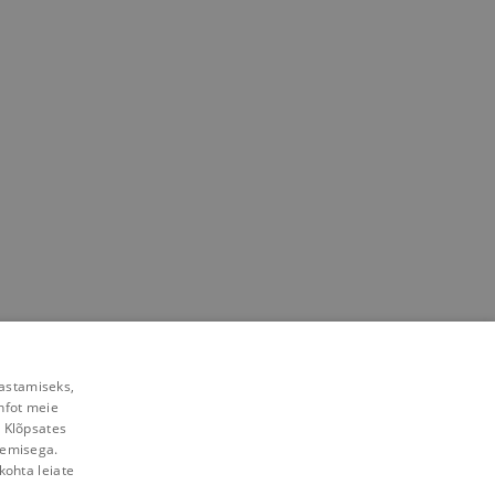
rastamiseks,
nfot meie
. Klõpsates
lemisega.
kohta leiate