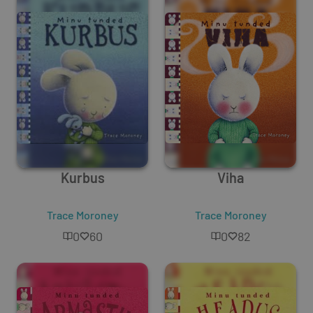
Kurbus
Viha
Trace Moroney
Trace Moroney
0
60
0
82