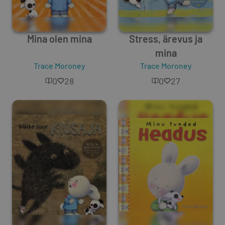
Mina olen mina
Stress, ärevus ja
mina
Trace Moroney
Trace Moroney
0
28
0
27