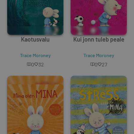
Kaotusvalu
Kui jonn tuleb peale
Trace Moroney
Trace Moroney
0
32
0
27