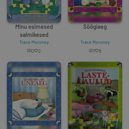
Minu esimesed
Söögiaeg
salmikesed
Trace Moroney
Trace Moroney
0
2
1
8