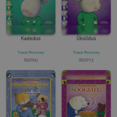
Kadedus
Üksildus
Trace Moroney
Trace Moroney
0
91
0
73