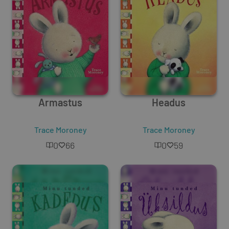
Armastus
Headus
Trace Moroney
Trace Moroney
0
66
0
59