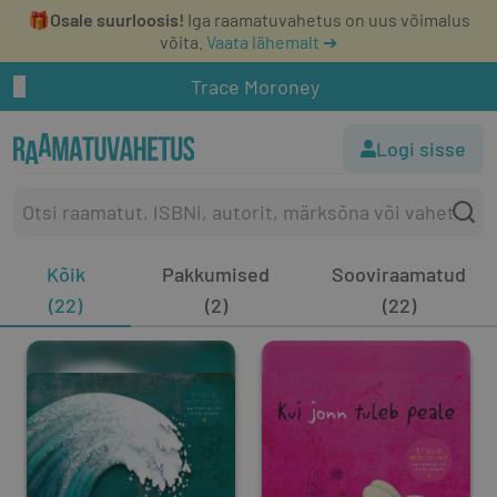
🎁
Osale suurloosis!
Iga raamatuvahetus on uus võimalus
võita.
Vaata lähemalt ➔
Trace Moroney
Logi sisse
Kõik
Pakkumised
Sooviraamatud
(22)
(2)
(22)