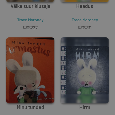
Väike suur kiusaja
Headus
Trace Moroney
Trace Moroney
0
27
0
31
Minu tunded
Hirm