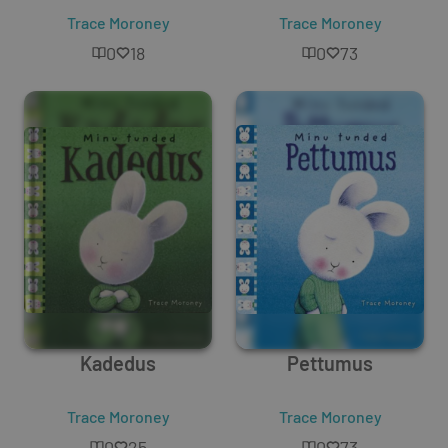
Trace Moroney
Trace Moroney
0
18
0
73
Kadedus
Pettumus
Trace Moroney
Trace Moroney
0
25
0
73