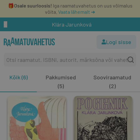
🎁
Osale suurloosis!
Iga raamatuvahetus on uus võimalus
võita.
Vaata lähemalt ➔
Klára Jarunková
Logi sisse
Kõik (6)
Pakkumised
Sooviraamatud
(5)
(2)