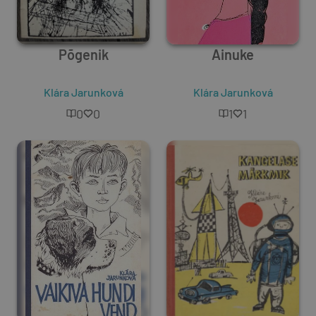
Põgenik
Ainuke
Klára Jarunková
Klára Jarunková
0
0
1
1