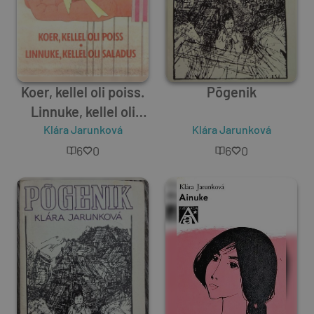
Koer, kellel oli poiss.
Põgenik
Linnuke, kellel oli
Klára Jarunková
saladus
Klára Jarunková
6
0
6
0