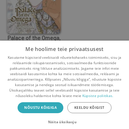
Palace of the Omega,
Vol. 1
Me hoolime teie privaatsusest
Fumi Tsuyuhisa
Kasutame küpsiseid veebisaidi nõuetekohaseks toimimiseks, sisu ja
0
1
reklaamide isikupärastamiseks, sotsiaalmeedia funktsioonide
pakkumiseks ning liikluse analüüsimiseks. Jagame teie infot meie
veebisaidi kasutamise kohta ka meie sotsiaalmeedia, reklaami ja
analüüsipartneritega. Klõpsates „Nõustu kõigiga“, nõustute küpsiste
kasutamise ja nendega seotud isikuandmete töötlemisega.
Pealehele
Ostukorv
Sõnumid
Teated
Konto
Üksikasjalikku teavet sellel veebisaidil küpsiste kasutamise ja teie
nõusoleku haldamise kohta leiate meie
Küpsiste poliitikas.
Raamatuvahetuse mobiiliäpp
NÕUSTU KÕIGIGA
KEELDU KÕIGIST
Vaheta raamatuid veelgi mugavamalt!
Näita üksikasju
Sulge
Laadi alla