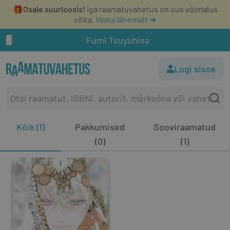
🎁
Osale suurloosis!
Iga raamatuvahetus on uus võimalus
võita.
Vaata lähemalt ➔
Fumi Tsuyuhisa
Logi sisse
Kõik (1)
Pakkumised
Sooviraamatud
(0)
(1)