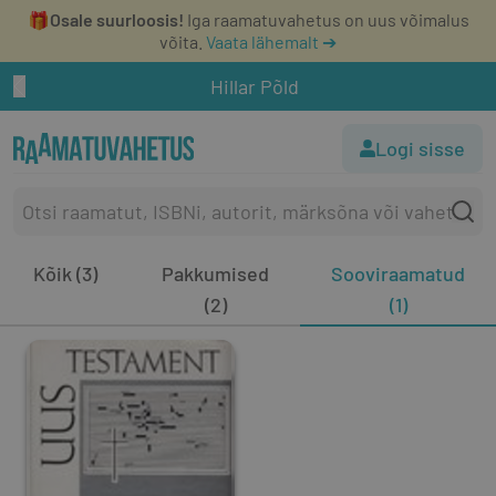
🎁
Osale suurloosis!
Iga raamatuvahetus on uus võimalus
võita.
Vaata lähemalt ➔
Hillar Põld
Logi sisse
Kõik (3)
Pakkumised
Sooviraamatud
(2)
(1)