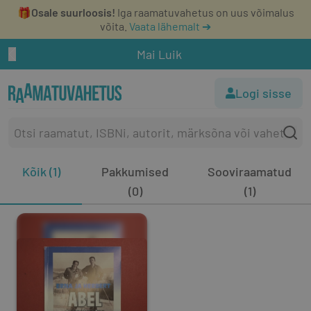
🎁
Osale suurloosis!
Iga raamatuvahetus on uus võimalus
võita.
Vaata lähemalt ➔
Mai Luik
Logi sisse
Kõik (1)
Pakkumised
Sooviraamatud
(0)
(1)