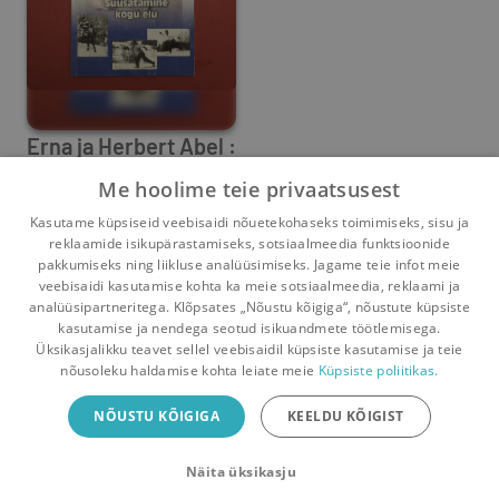
Erna ja Herbert Abel :
suusatamine kogu
Me hoolime teie privaatsusest
Mai Luik
elu : [treenerid :
,
Kalle Voolaid
,
Selma Teesalu
Kasutame küpsiseid veebisaidi nõuetekohaseks toimimiseks, sisu ja
1915-1999 ; 1916-1991]
0
2
reklaamide isikupärastamiseks, sotsiaalmeedia funktsioonide
pakkumiseks ning liikluse analüüsimiseks. Jagame teie infot meie
/
veebisaidi kasutamise kohta ka meie sotsiaalmeedia, reklaami ja
analüüsipartneritega. Klõpsates „Nõustu kõigiga“, nõustute küpsiste
kasutamise ja nendega seotud isikuandmete töötlemisega.
Pealehele
Ostukorv
Sõnumid
Teated
Konto
Üksikasjalikku teavet sellel veebisaidil küpsiste kasutamise ja teie
nõusoleku haldamise kohta leiate meie
Küpsiste poliitikas.
Raamatuvahetuse mobiiliäpp
NÕUSTU KÕIGIGA
KEELDU KÕIGIST
Vaheta raamatuid veelgi mugavamalt!
Näita üksikasju
Sulge
Laadi alla