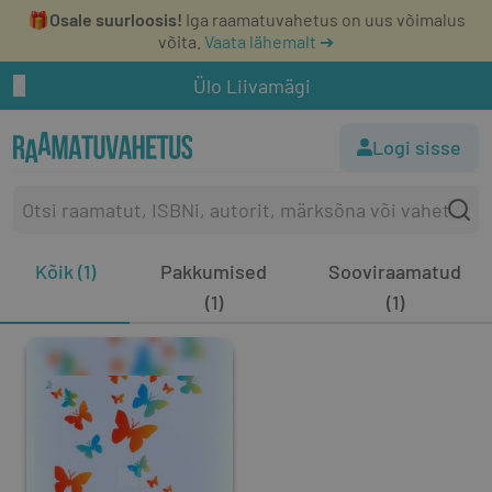
🎁
Osale suurloosis!
Iga raamatuvahetus on uus võimalus
võita.
Vaata lähemalt ➔
Ülo Liivamägi
Logi sisse
Kõik (1)
Pakkumised
Sooviraamatud
(1)
(1)