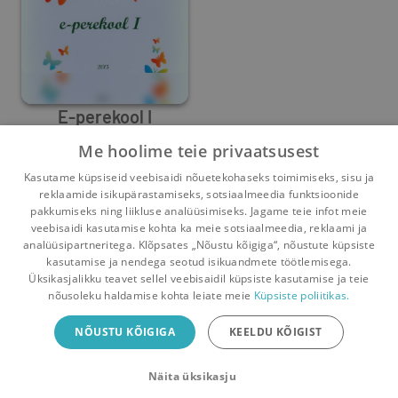
E-perekool I
Me hoolime teie privaatsusest
Heidi Jürgens
,
Ülo Liivamägi
,
Ülle Liivamägi
,
Kaisa Nurmsalu
Kasutame küpsiseid veebisaidi nõuetekohaseks toimimiseks, sisu ja
1
1
reklaamide isikupärastamiseks, sotsiaalmeedia funktsioonide
pakkumiseks ning liikluse analüüsimiseks. Jagame teie infot meie
veebisaidi kasutamise kohta ka meie sotsiaalmeedia, reklaami ja
analüüsipartneritega. Klõpsates „Nõustu kõigiga“, nõustute küpsiste
kasutamise ja nendega seotud isikuandmete töötlemisega.
Pealehele
Ostukorv
Sõnumid
Teated
Konto
Üksikasjalikku teavet sellel veebisaidil küpsiste kasutamise ja teie
nõusoleku haldamise kohta leiate meie
Küpsiste poliitikas.
Raamatuvahetuse mobiiliäpp
NÕUSTU KÕIGIGA
KEELDU KÕIGIST
Vaheta raamatuid veelgi mugavamalt!
Näita üksikasju
Sulge
Laadi alla