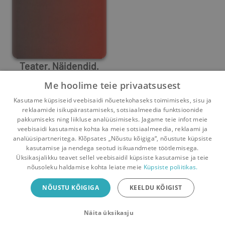
Teater. Näidendid.
Skuespil
Me hoolime teie privaatsusest
Rhea Leman
,
Astrid Saalbach
,
Peter Asmussen
,
Christian Lol
Kasutame küpsiseid veebisaidi nõuetekohaseks toimimiseks, sisu ja
1
1
reklaamide isikupärastamiseks, sotsiaalmeedia funktsioonide
pakkumiseks ning liikluse analüüsimiseks. Jagame teie infot meie
veebisaidi kasutamise kohta ka meie sotsiaalmeedia, reklaami ja
analüüsipartneritega. Klõpsates „Nõustu kõigiga“, nõustute küpsiste
kasutamise ja nendega seotud isikuandmete töötlemisega.
Pealehele
Ostukorv
Sõnumid
Teated
Konto
Üksikasjalikku teavet sellel veebisaidil küpsiste kasutamise ja teie
nõusoleku haldamise kohta leiate meie
Küpsiste poliitikas.
Raamatuvahetuse mobiiliäpp
NÕUSTU KÕIGIGA
KEELDU KÕIGIST
Vaheta raamatuid veelgi mugavamalt!
Näita üksikasju
Sulge
Laadi alla