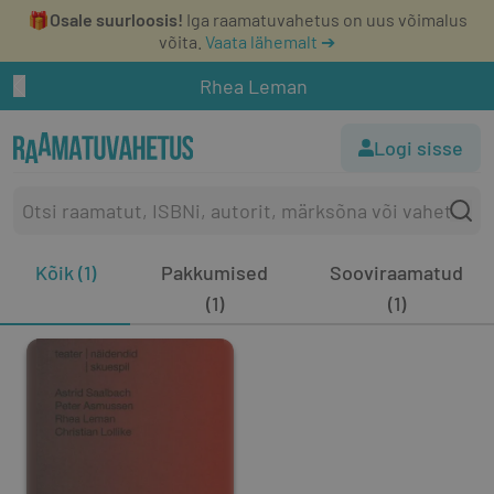
🎁
Osale suurloosis!
Iga raamatuvahetus on uus võimalus
võita.
Vaata lähemalt ➔
Rhea Leman
Logi sisse
Kõik (1)
Pakkumised
Sooviraamatud
(1)
(1)