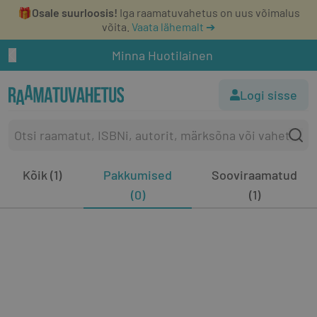
🎁
Osale suurloosis!
Iga raamatuvahetus on uus võimalus
võita.
Vaata lähemalt ➔
Minna Huotilainen
Logi sisse
Kõik (1)
Pakkumised
Sooviraamatud
(0)
(1)