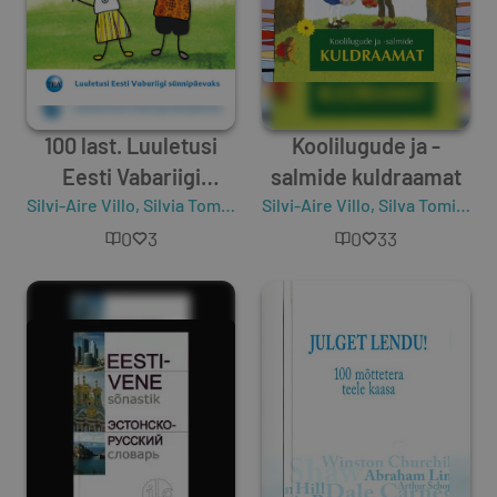
100 last. Luuletusi
Koolilugude ja -
Eesti Vabariigi
salmide kuldraamat
Silvi-Aire Villo
sünnipäevaks
,
Silvia Tomingas
Silvi-Aire Villo
,
Silva Tomingas
0
3
0
33