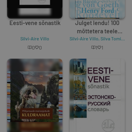
Eesti-vene sõnastik
Julget lendu! 100
mõttetera teele
Silvi-Aire Villo
Silvi-Aire Villo
kaasa
,
Silva Tomingas
0
0
1
1