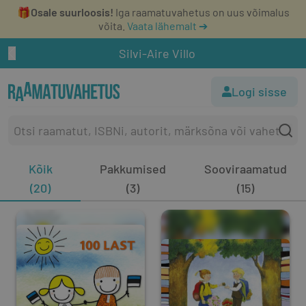
🎁
Osale suurloosis!
Iga raamatuvahetus on uus võimalus
võita.
Vaata lähemalt ➔
Silvi-Aire Villo
Logi sisse
Kõik
Pakkumised
Sooviraamatud
(20)
(3)
(15)