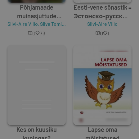
Põhjamaade
Eesti-vene sõnastik =
muinasjuttude
Эстонско-русский
Silvi-Aire Villo
kuldraamat
,
Silva Tomingas
Silvi-Aire Villo
словарь
0
73
0
1
Kes on kuusiku
Lapse oma
kuningas?
mõistatused