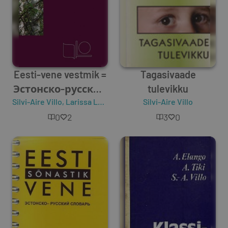
Eesti-vene vestmik =
Tagasivaade
Эстонско-русский
tulevikku
Silvi-Aire Villo
разговорник
,
Larissa Levina
Silvi-Aire Villo
0
2
3
0