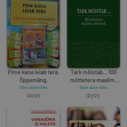
Pime kana leiab tera.
Tark mõistab... 100
Õppemäng.
mõttetera maailma
Silvi-Aire Villo
Silvi-Aire Villo
rahvastelt
0
3
2
2