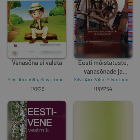
Vanasõna ei valeta
Eesti mõistatuste,
vanasõnade ja
Silvi-Aire Villo
,
Silva Tomingas
Silvi-Aire Villo
kõnekäändude
,
Silva Tomingas
kuldraamat
0
6
0
54