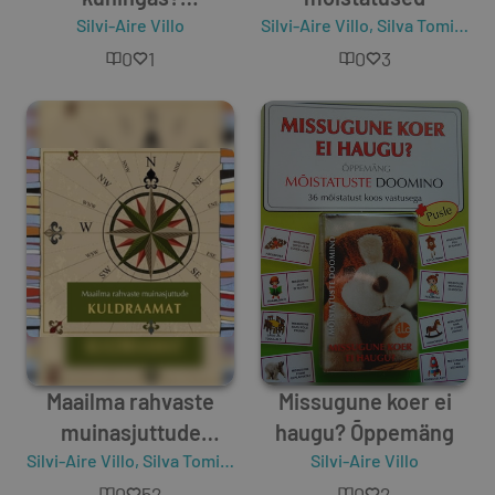
mõistatuste doomino
Silvi-Aire Villo
Silvi-Aire Villo
,
Silva Tomingas
0
1
0
3
Maailma rahvaste
Missugune koer ei
muinasjuttude
haugu? Õppemäng
Silvi-Aire Villo
kuldraamat
,
Silva Tomingas
Silvi-Aire Villo
0
52
0
2