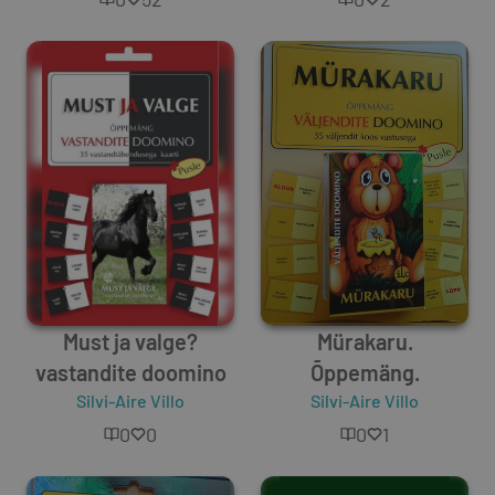
Must ja valge?
Mürakaru.
vastandite doomino
Õppemäng.
Silvi-Aire Villo
Silvi-Aire Villo
0
0
0
1