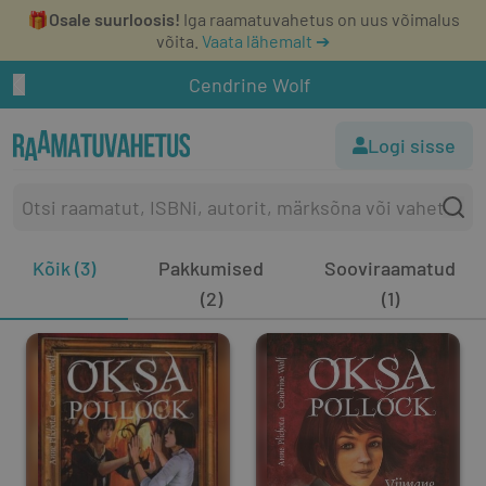
🎁
Osale suurloosis!
Iga raamatuvahetus on uus võimalus
võita.
Vaata lähemalt ➔
Cendrine Wolf
Logi sisse
Kõik (3)
Pakkumised
Sooviraamatud
(2)
(1)