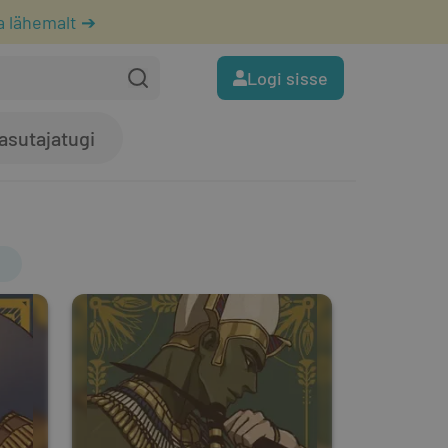
a lähemalt ➔
Logi sisse
asutajatugi