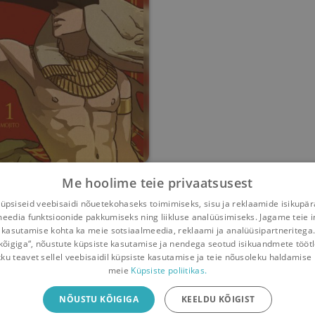
ENNEAD Vol. 1
Me hoolime teie privaatsusest
psiseid veebisaidi nõuetekohaseks toimimiseks, sisu ja reklaamide isikupä
Mojito
meedia funktsioonide pakkumiseks ning liikluse analüüsimiseks. Jagame teie i
 kasutamise kohta ka meie sotsiaalmeedia, reklaami ja analüüsipartneritega
0
0
kõigiga“, nõustute küpsiste kasutamise ja nendega seotud isikuandmete tööt
kku teavet sellel veebisaidil küpsiste kasutamise ja teie nõusoleku haldamise 
meie
Küpsiste poliitikas.
iliäpp
NÕUSTU KÕIGIGA
KEELDU KÕIGIST