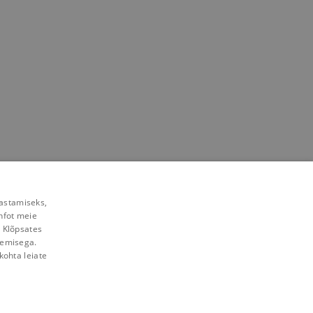
rastamiseks,
nfot meie
. Klõpsates
lemisega.
kohta leiate