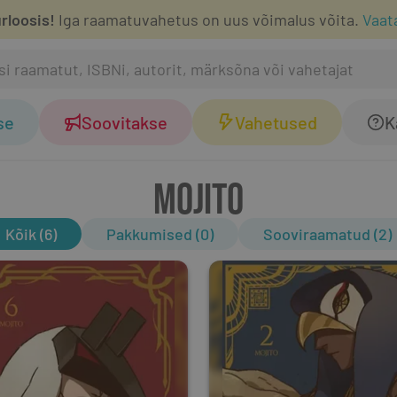
rloosis!
Iga raamatuvahetus on uus võimalus võita.
Vaat
se
Soovitakse
Vahetused
K
MOJITO
Kõik (6)
Pakkumised (0)
Sooviraamatud (2)