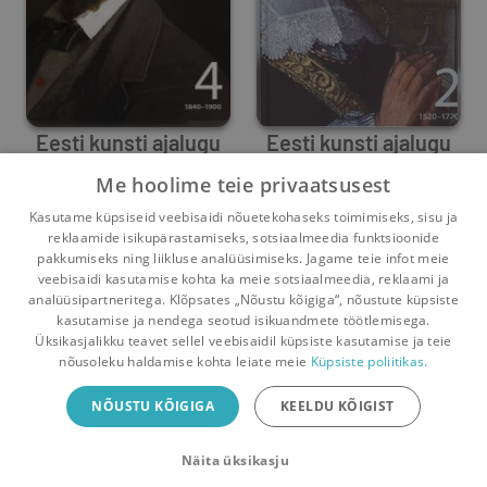
Eesti kunsti ajalugu
Eesti kunsti ajalugu
4. (1840–1900)
2. (1520-1770)
Me hoolime teie privaatsusest
Egle Tamm
,
Aleksandr Pantelejev
Pia Ehasalu
,
Tõnis Liibek
,
Ants Hein
,
Mart Siilivask
,
Jevgeni Kaljundi
Kasutame küpsiseid veebisaidi nõuetekohaseks toimimiseks, sisu ja
0
37
0
56
reklaamide isikupärastamiseks, sotsiaalmeedia funktsioonide
pakkumiseks ning liikluse analüüsimiseks. Jagame teie infot meie
veebisaidi kasutamise kohta ka meie sotsiaalmeedia, reklaami ja
analüüsipartneritega. Klõpsates „Nõustu kõigiga“, nõustute küpsiste
kasutamise ja nendega seotud isikuandmete töötlemisega.
Pealehele
Ostukorv
Sõnumid
Teated
Konto
Üksikasjalikku teavet sellel veebisaidil küpsiste kasutamise ja teie
nõusoleku haldamise kohta leiate meie
Küpsiste poliitikas.
Raamatuvahetuse mobiiliäpp
NÕUSTU KÕIGIGA
KEELDU KÕIGIST
Vaheta raamatuid veelgi mugavamalt!
Näita üksikasju
Sulge
Laadi alla