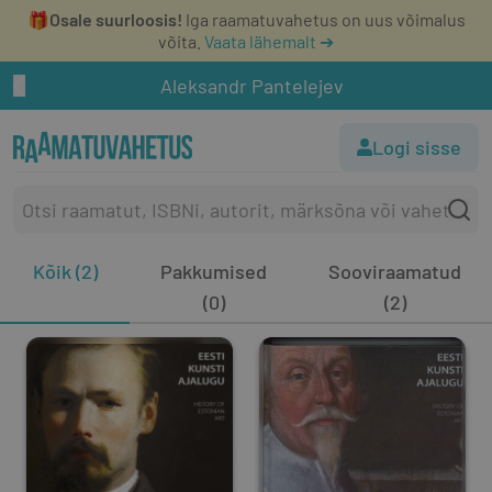
🎁
Osale suurloosis!
Iga raamatuvahetus on uus võimalus
võita.
Vaata lähemalt ➔
Aleksandr Pantelejev
Logi sisse
Kõik (2)
Pakkumised
Sooviraamatud
(0)
(2)