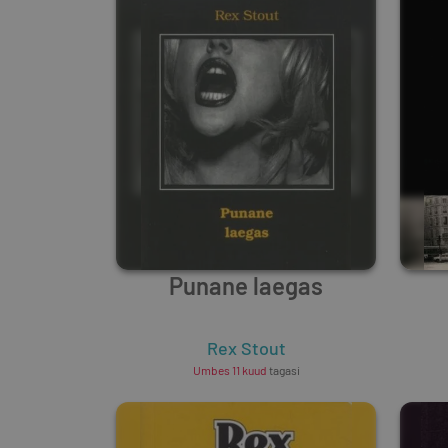
Punane laegas
Rex Stout
Umbes 11 kuud
tagasi