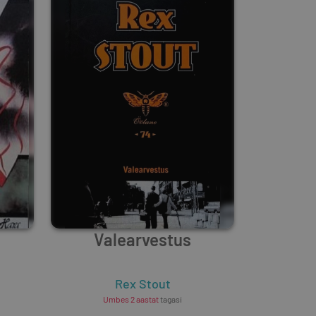
Valearvestus
Rex Stout
Umbes 2 aastat
tagasi