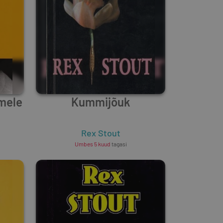
lmele
Kummijõuk
Rex Stout
Umbes 5 kuud
tagasi