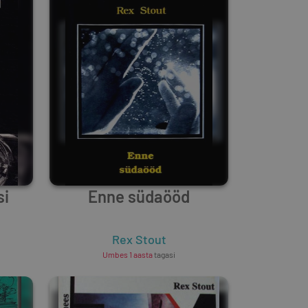
si
Enne südaööd
Rex Stout
Umbes 1 aasta
tagasi