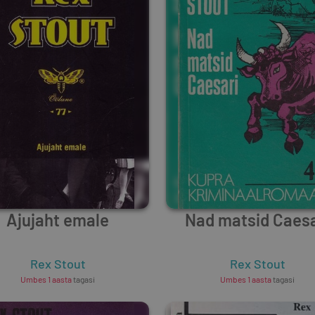
Ajujaht emale
Nad matsid Caesa
Rex Stout
Rex Stout
Umbes 1 aasta
tagasi
Umbes 1 aasta
tagasi