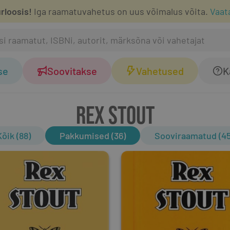
rloosis!
Iga raamatuvahetus on uus võimalus võita.
Vaat
se
Soovitakse
Vahetused
K
REX STOUT
Kõik (88)
Pakkumised (36)
Sooviraamatud (45