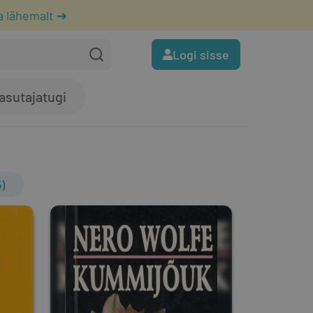
a lähemalt ➔
Logi sisse
asutajatugi
)