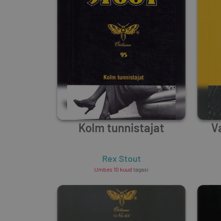
Kolm tunnistajat
V
Rex Stout
Umbes 10 kuud
tagasi