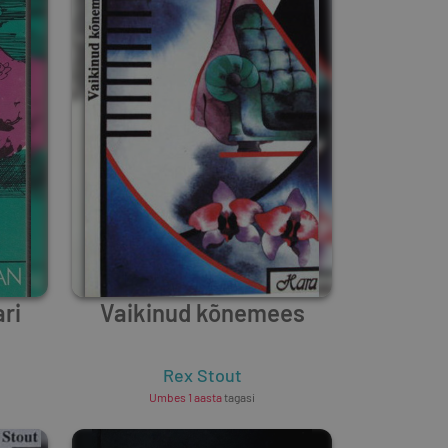
ri
Vaikinud kõnemees
Rex Stout
Umbes 1 aasta
tagasi