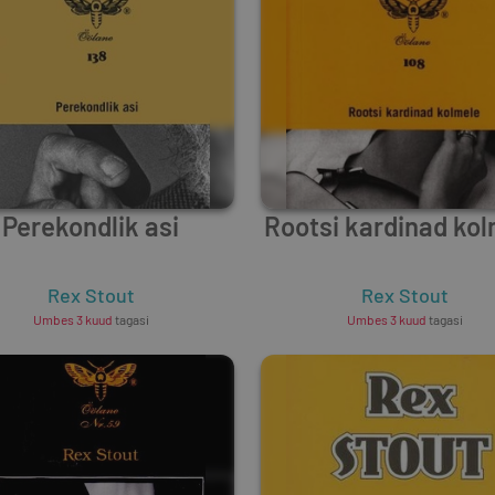
Perekondlik asi
Rootsi kardinad ko
Rex Stout
Rex Stout
Umbes 3 kuud
tagasi
Umbes 3 kuud
tagasi