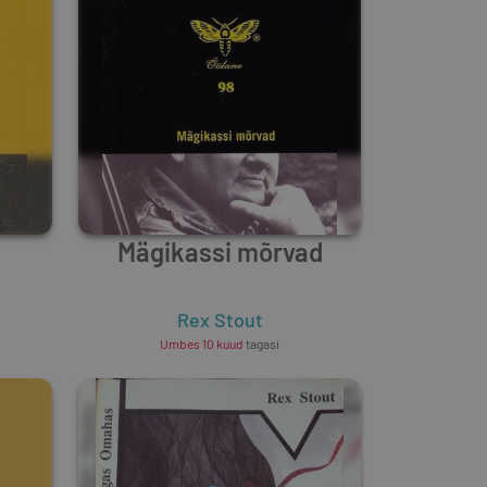
Mägikassi mõrvad
Rex Stout
Umbes 10 kuud
tagasi