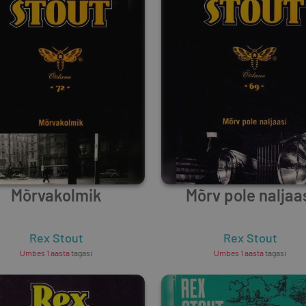
Mõrvakolmik
Mõrv pole naljaa
Rex Stout
Rex Stout
Umbes 1 aasta
tagasi
Umbes 1 aasta
tagasi