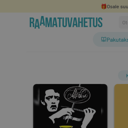
🎁
Osale suu
Pakutak