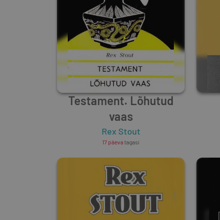
Testament. Lõhutud
vaas
Rex Stout
17 päeva
tagasi