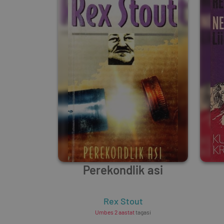
Perekondlik asi
Rex Stout
Umbes 2 aastat
tagasi