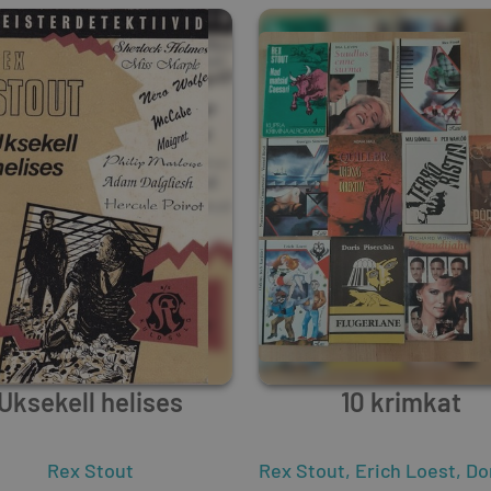
Uksekell helises
10 krimkat
sotski
Rex Stout
,
Rex Stout
,
Arthur C. Clarke
Rex Stout
,
Dashiell Hammett
,
Erich Loest
,
,
Doris P
Pa