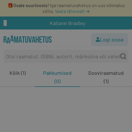
🎁
Osale suurloosis!
Iga raamatuvahetus on uus võimalus
võita.
Vaata lähemalt ➔
Kaliane Bradley
Logi sisse
Kõik (1)
Pakkumised
Sooviraamatud
(0)
(1)