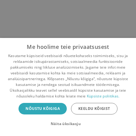
Me hoolime teie privaatsusest
Kasutame küpsiseid veebisaidi nõuetekohaseks toimimiseks, sisu ja
reklaamide isikupärastamiseks, sotsiaalmeedia funktsioonide
pakkumiseks ning liikluse analüüsimiseks. Jagame teie infot meie
veebisaidi kasutamise kohta ka meie sotsiaalmeedia, reklaami ja
analüüsipartneritega. Klõpsates „Nõustu kõigiga“, nõustute küpsiste
kasutamise ja nendega seotud isikuandmete töötlemisega.
Pealehele
Ostukorv
Sõnumid
Teated
Konto
Üksikasjalikku teavet sellel veebisaidil küpsiste kasutamise ja teie
nõusoleku haldamise kohta leiate meie
Küpsiste poliitikas.
Raamatuvahetuse mobiiliäpp
NÕUSTU KÕIGIGA
KEELDU KÕIGIST
Vaheta raamatuid veelgi mugavamalt!
Näita üksikasju
Sulge
Laadi alla