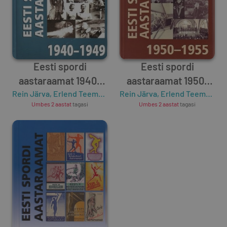
Eesti spordi
Eesti spordi
aastaraamat 1940-
aastaraamat 1950-
Rein Järva
1949
,
Erlend Teemägi
,
Eugen Piisang
Rein Järva
1955
,
Erlend Teemägi
,
Juhan Maidlo
,
E
Umbes 2 aastat
tagasi
Umbes 2 aastat
tagasi