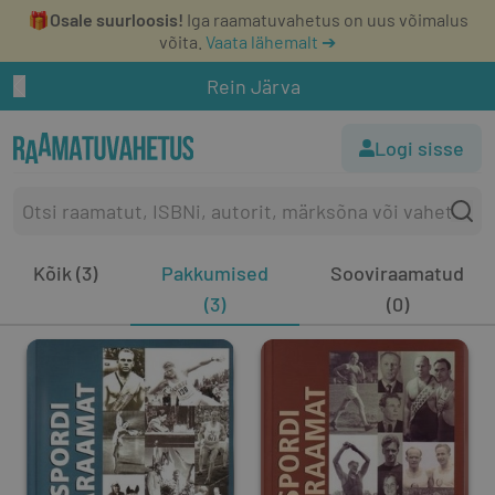
🎁
Osale suurloosis!
Iga raamatuvahetus on uus võimalus
võita.
Vaata lähemalt ➔
Rein Järva
Logi sisse
Kõik (3)
Pakkumised
Sooviraamatud
(3)
(0)