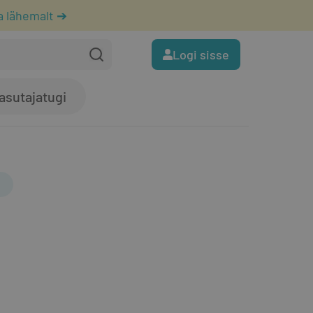
a lähemalt ➔
Logi sisse
asutajatugi