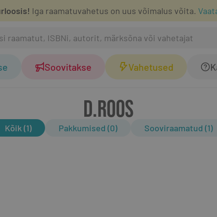
rloosis!
Iga raamatuvahetus on uus võimalus võita.
Vaat
se
Soovitakse
Vahetused
K
D.ROOS
Kõik (1)
Pakkumised (0)
Sooviraamatud (1)