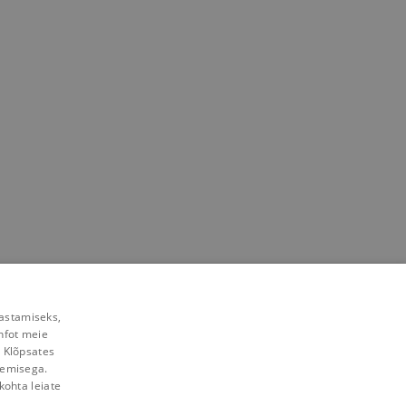
rastamiseks,
nfot meie
. Klõpsates
lemisega.
kohta leiate