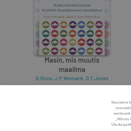
Masin, mis muutis
maailma
D.Roos
,
J.P.Womack
,
D.T.Jones
0
9
Kasutame kü
sotsiaal
veebisaidi
„Nõustu 
Üksikasjali