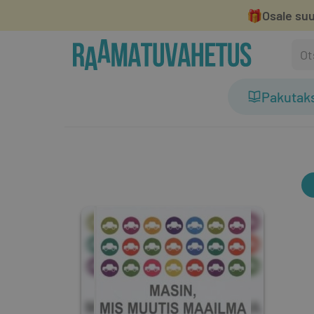
🎁
Osale suu
Pakutak