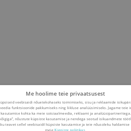
Me hoolime teie privaatsusest
psiseid veebisaidi nõuetekohaseks toimimiseks, sisu ja reklaamide isikupä
meedia funktsioonide pakkumiseks ning liikluse analüüsimiseks. Jagame teie i
 kasutamise kohta ka meie sotsiaalmeedia, reklaami ja analüüsipartneritega
kõigiga“, nõustute küpsiste kasutamise ja nendega seotud isikuandmete tööt
kku teavet sellel veebisaidil küpsiste kasutamise ja teie nõusoleku haldamise 
meie
Küpsiste poliitikas.