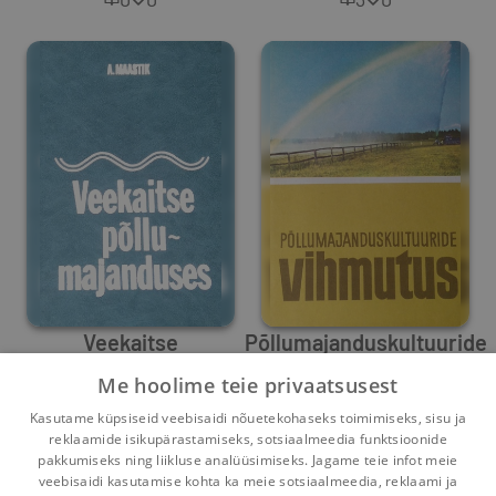
Veekaitse
Põllumajanduskultuuride
põllumajanduses
vihmutus
Me hoolime teie privaatsusest
Aleksander Maastik
Heiti Haldre
,
Aleksander Maastik
Kasutame küpsiseid veebisaidi nõuetekohaseks toimimiseks, sisu ja
0
1
0
0
reklaamide isikupärastamiseks, sotsiaalmeedia funktsioonide
pakkumiseks ning liikluse analüüsimiseks. Jagame teie infot meie
veebisaidi kasutamise kohta ka meie sotsiaalmeedia, reklaami ja