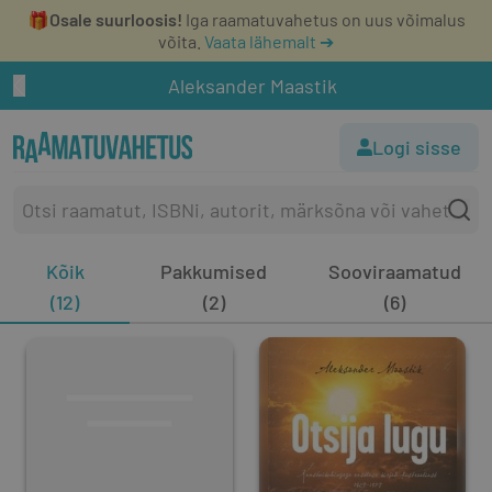
🎁
Osale suurloosis!
Iga raamatuvahetus on uus võimalus
võita.
Vaata lähemalt ➔
Aleksander Maastik
Logi sisse
Kõik
Pakkumised
Sooviraamatud
(12)
(2)
(6)