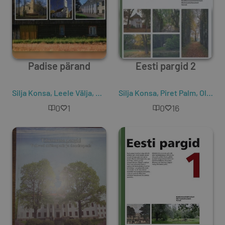
Padise pärand
Eesti pargid 2
Silja Konsa
,
Leele Välja
,
Heli Nurger
Silja Konsa
,
Helen Sooväli-Sepping
,
Piret Palm
,
Olev Abner
,
0
1
0
16