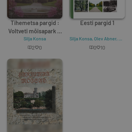
Tihemetsa pargid :
Eesti pargid 1
Voltveti mõisapark ja
dendropark
Silja Konsa
Silja Konsa
,
Olev Abner
,
Ants H
2
0
0
10