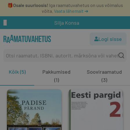
🎁
Osale suurloosis!
Iga raamatuvahetus on uus võimalus
võita.
Vaata lähemalt ➔
Silja Konsa
Logi sisse
Kõik (5)
Pakkumised
Sooviraamatud
(1)
(3)