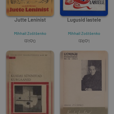
Jutte Leninist
Lugusid lastele
Mihhail Zoštšenko
Mihhail Zoštšenko
1
0
6
1