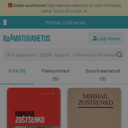
🎁
Osale suurloosis!
Iga raamatuvahetus on uus võimalus
võita.
Vaata lähemalt ➔
Mihhail Zoštšenko
Logi sisse
Kõik (6)
Pakkumised
Sooviraamatud
(5)
(3)