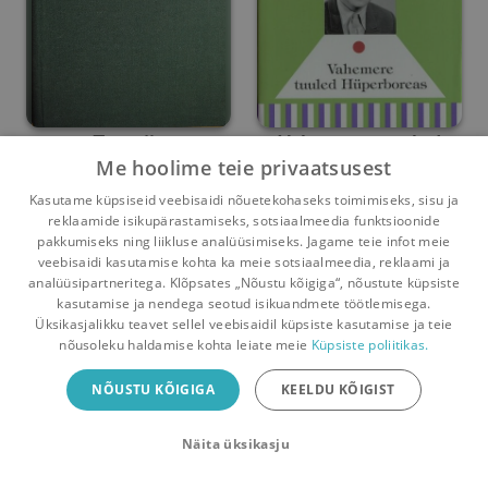
Trotsija
Vahemere tuuled
Me hoolime teie privaatsusest
Hüperboreas
Ilmar Vene
Ilmar Vene
Kasutame küpsiseid veebisaidi nõuetekohaseks toimimiseks, sisu ja
reklaamide isikupärastamiseks, sotsiaalmeedia funktsioonide
Umbes 6 kuud
tagasi
Umbes 1 aasta
tagasi
pakkumiseks ning liikluse analüüsimiseks. Jagame teie infot meie
veebisaidi kasutamise kohta ka meie sotsiaalmeedia, reklaami ja
analüüsipartneritega. Klõpsates „Nõustu kõigiga“, nõustute küpsiste
kasutamise ja nendega seotud isikuandmete töötlemisega.
Pealehele
Ostukorv
Sõnumid
Teated
Konto
Üksikasjalikku teavet sellel veebisaidil küpsiste kasutamise ja teie
nõusoleku haldamise kohta leiate meie
Küpsiste poliitikas.
Raamatuvahetuse mobiiliäpp
NÕUSTU KÕIGIGA
KEELDU KÕIGIST
Vaheta raamatuid veelgi mugavamalt!
Näita üksikasju
Sulge
Laadi alla