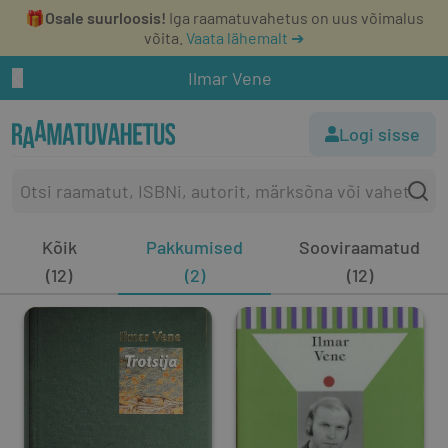
🎁
Osale suurloosis!
Iga raamatuvahetus on uus võimalus
võita.
Vaata lähemalt ➔
Ilmar Vene
Logi sisse
Kõik
Pakkumised
Sooviraamatud
(12)
(2)
(12)