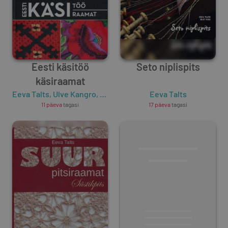
Eesti käsitöö
Seto niplispits
käsiraamat
Eeva Talts
,
Ulve Kangro
,
Tiia Artla
Eeva Talts
11 päeva
tagasi
17 päeva
tagasi