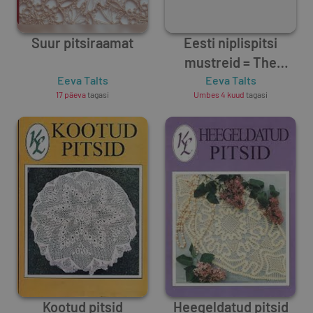
Suur pitsiraamat
Eesti niplispitsi
mustreid = The
Eeva Talts
patterns of the
Eeva Talts
17 päeva
tagasi
Umbes 4 kuud
tagasi
Estonian bobbin lace
Kootud pitsid
Heegeldatud pitsid