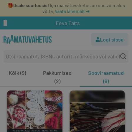
🎁
Osale suurloosis!
Iga raamatuvahetus on uus võimalus
võita.
Vaata lähemalt ➔
Eeva Talts
Logi sisse
Kõik (9)
Pakkumised
Sooviraamatud
(2)
(9)