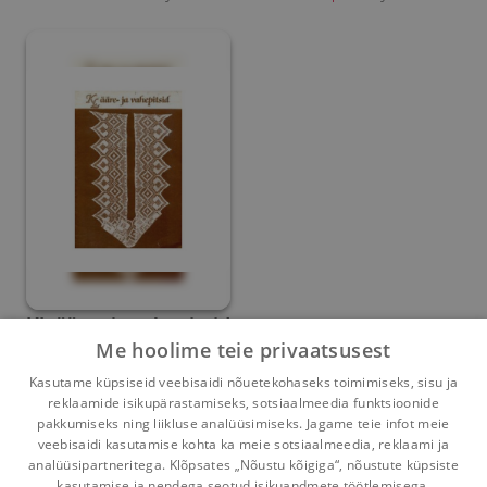
KL ääre- ja vahepitsid
Me hoolime teie privaatsusest
Eeva Talts
Kasutame küpsiseid veebisaidi nõuetekohaseks toimimiseks, sisu ja
reklaamide isikupärastamiseks, sotsiaalmeedia funktsioonide
Umbes 6 kuud
tagasi
pakkumiseks ning liikluse analüüsimiseks. Jagame teie infot meie
veebisaidi kasutamise kohta ka meie sotsiaalmeedia, reklaami ja
analüüsipartneritega. Klõpsates „Nõustu kõigiga“, nõustute küpsiste
kasutamise ja nendega seotud isikuandmete töötlemisega.