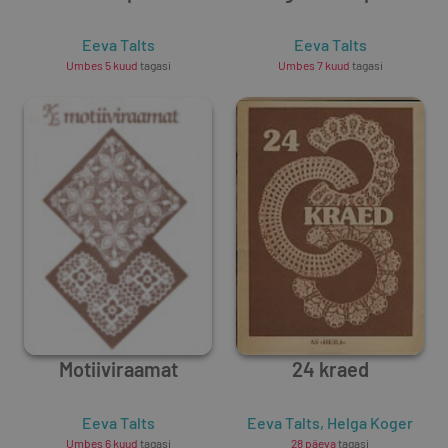
Eeva Talts
Eeva Talts
Umbes 5 kuud
tagasi
Umbes 7 kuud
tagasi
Motiiviraamat
24 kraed
Eeva Talts
Eeva Talts
,
Helga Koger
Umbes 6 kuud
tagasi
28 päeva
tagasi