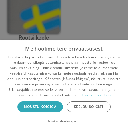
Rootsi keele
grammatika
Me hoolime teie privaatsusest
Ruth Laidmets
Kasutame küpsiseid veebisaidi nõuetekohaseks toimimiseks, sisu ja
0
6
reklaamide isikupärastamiseks, sotsiaalmeedia funktsioonide
pakkumiseks ning liikluse analüüsimiseks. Jagame teie infot meie
veebisaidi kasutamise kohta ka meie sotsiaalmeedia, reklaami ja
analüüsipartneritega. Klõpsates „Nõustu kõigiga“, nõustute küpsiste
kasutamise ja nendega seotud isikuandmete töötlemisega.
Pealehele
Ostukorv
Sõnumid
Teated
Konto
Üksikasjalikku teavet sellel veebisaidil küpsiste kasutamise ja teie
nõusoleku haldamise kohta leiate meie
Küpsiste poliitikas.
Raamatuvahetuse mobiiliäpp
NÕUSTU KÕIGIGA
KEELDU KÕIGIST
Vaheta raamatuid veelgi mugavamalt!
Näita üksikasju
Sulge
Laadi alla