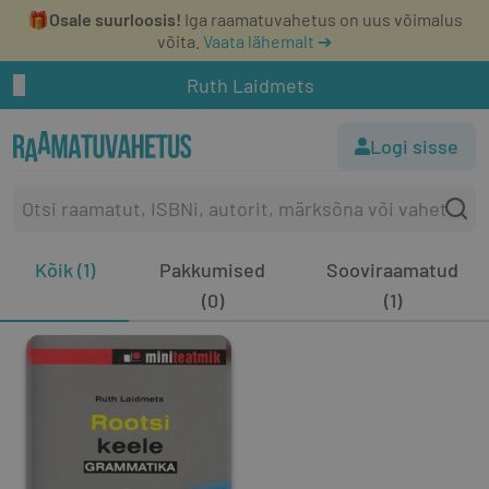
🎁
Osale suurloosis!
Iga raamatuvahetus on uus võimalus
võita.
Vaata lähemalt ➔
Ruth Laidmets
Logi sisse
Kõik (1)
Pakkumised
Sooviraamatud
(0)
(1)