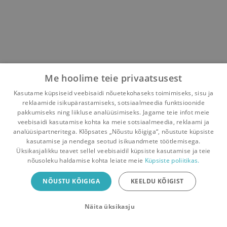
Me hoolime teie privaatsusest
Kasutame küpsiseid veebisaidi nõuetekohaseks toimimiseks, sisu ja
reklaamide isikupärastamiseks, sotsiaalmeedia funktsioonide
pakkumiseks ning liikluse analüüsimiseks. Jagame teie infot meie
veebisaidi kasutamise kohta ka meie sotsiaalmeedia, reklaami ja
analüüsipartneritega. Klõpsates „Nõustu kõigiga“, nõustute küpsiste
kasutamise ja nendega seotud isikuandmete töötlemisega.
Pealehele
Ostukorv
Sõnumid
Teated
Konto
Üksikasjalikku teavet sellel veebisaidil küpsiste kasutamise ja teie
nõusoleku haldamise kohta leiate meie
Küpsiste poliitikas.
Raamatuvahetuse mobiiliäpp
NÕUSTU KÕIGIGA
KEELDU KÕIGIST
Vaheta raamatuid veelgi mugavamalt!
Näita üksikasju
Sulge
Laadi alla