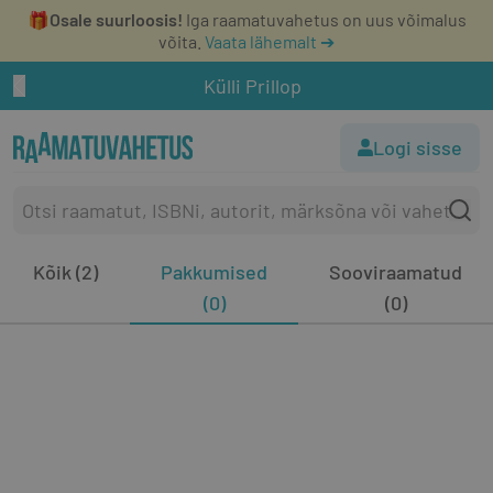
🎁
Osale suurloosis!
Iga raamatuvahetus on uus võimalus
võita.
Vaata lähemalt ➔
Külli Prillop
Logi sisse
Kõik (2)
Pakkumised
Sooviraamatud
(0)
(0)