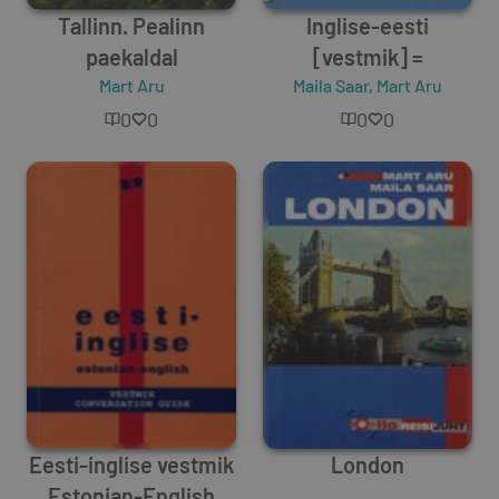
Tallinn. Pealinn
Inglise-eesti
paekaldal
[vestmik] =
Mart Aru
Maila Saar
,
Mart Aru
0
0
0
0
Eesti-inglise vestmik
London
Estonian-English