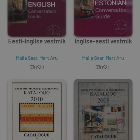
Eesti-inglise vestmik
Inglise-eesti vestmik
Maila Saar
,
Mart Aru
Maila Saar
,
Mart Aru
0
3
0
0