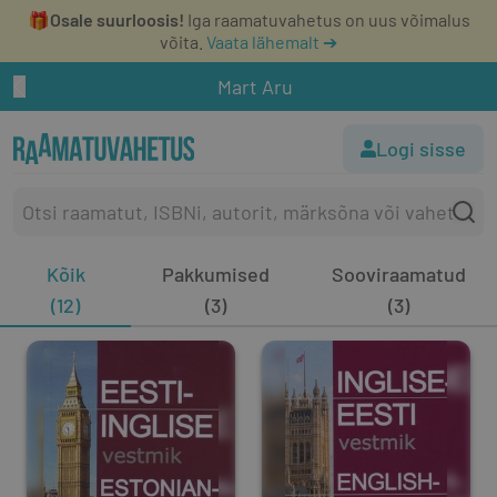
🎁
Osale suurloosis!
Iga raamatuvahetus on uus võimalus
võita.
Vaata lähemalt ➔
Mart Aru
Logi sisse
Kõik
Pakkumised
Sooviraamatud
(12)
(3)
(3)