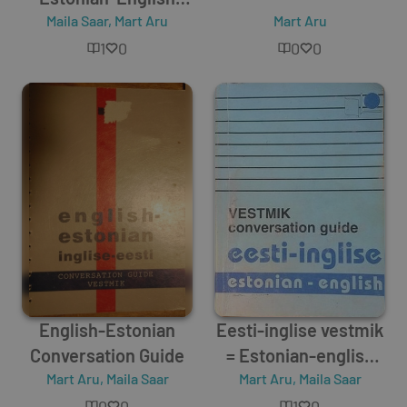
Conversation Guide
Maila Saar
,
Mart Aru
Mart Aru
1
0
0
0
English-Estonian
Eesti-inglise vestmik
Conversation Guide
= Estonian-english
Mart Aru
,
Maila Saar
conversation guide
Mart Aru
,
Maila Saar
0
0
1
0