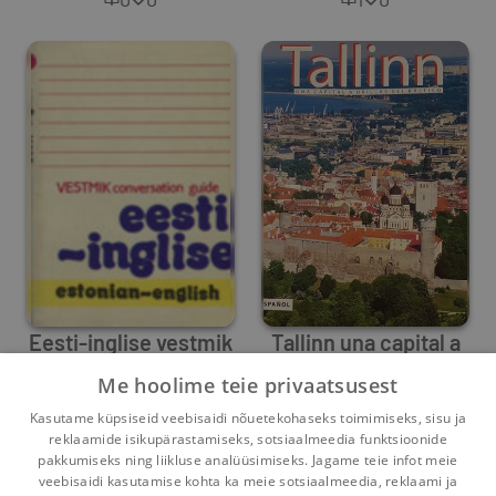
Eesti-inglise vestmik
Tallinn una capital a
orillas del Baltico
Me hoolime teie privaatsusest
Mart Aru
,
Maila Saar
Mart Aru
Kasutame küpsiseid veebisaidi nõuetekohaseks toimimiseks, sisu ja
4
0
0
0
reklaamide isikupärastamiseks, sotsiaalmeedia funktsioonide
pakkumiseks ning liikluse analüüsimiseks. Jagame teie infot meie
veebisaidi kasutamise kohta ka meie sotsiaalmeedia, reklaami ja