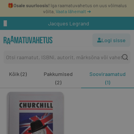
🎁
Osale suurloosis!
Iga raamatuvahetus on uus võimalus
võita.
Vaata lähemalt ➔
Jacques Legrand
Logi sisse
Kõik (2)
Pakkumised
Sooviraamatud
(2)
(1)