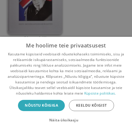
Churchill
Me hoolime teie privaatsusest
Jacques Legrand
Kasutame küpsiseid veebisaidi nõuetekohaseks toimimiseks, sisu ja
reklaamide isikupärastamiseks, sotsiaalmeedia funktsioonide
Umbes 4 kuud
tagasi
pakkumiseks ning liikluse analüüsimiseks. Jagame teie infot meie
veebisaidi kasutamise kohta ka meie sotsiaalmeedia, reklaami ja
analüüsipartneritega. Klõpsates „Nõustu kõigiga“, nõustute küpsiste
kasutamise ja nendega seotud isikuandmete töötlemisega.
Pealehele
Ostukorv
Sõnumid
Teated
Konto
Üksikasjalikku teavet sellel veebisaidil küpsiste kasutamise ja teie
nõusoleku haldamise kohta leiate meie
Küpsiste poliitikas.
Raamatuvahetuse mobiiliäpp
NÕUSTU KÕIGIGA
KEELDU KÕIGIST
Vaheta raamatuid veelgi mugavamalt!
Näita üksikasju
Sulge
Laadi alla