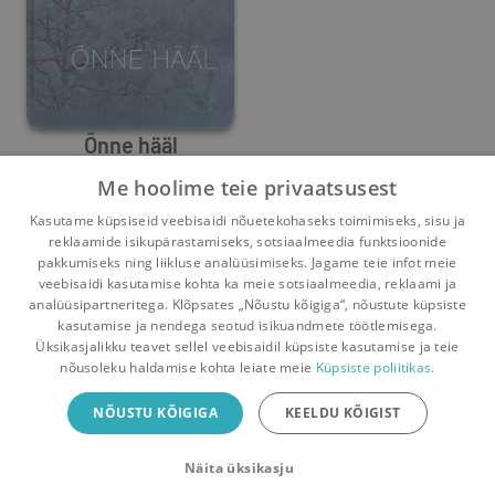
Õnne hääl
Me hoolime teie privaatsusest
Simo Meinert
,
Andri Maimets
,
Kati Murutar
Kasutame küpsiseid veebisaidi nõuetekohaseks toimimiseks, sisu ja
4
0
reklaamide isikupärastamiseks, sotsiaalmeedia funktsioonide
pakkumiseks ning liikluse analüüsimiseks. Jagame teie infot meie
veebisaidi kasutamise kohta ka meie sotsiaalmeedia, reklaami ja
analüüsipartneritega. Klõpsates „Nõustu kõigiga“, nõustute küpsiste
kasutamise ja nendega seotud isikuandmete töötlemisega.
Pealehele
Ostukorv
Sõnumid
Teated
Konto
Üksikasjalikku teavet sellel veebisaidil küpsiste kasutamise ja teie
nõusoleku haldamise kohta leiate meie
Küpsiste poliitikas.
Raamatuvahetuse mobiiliäpp
NÕUSTU KÕIGIGA
KEELDU KÕIGIST
Vaheta raamatuid veelgi mugavamalt!
Näita üksikasju
Sulge
Laadi alla