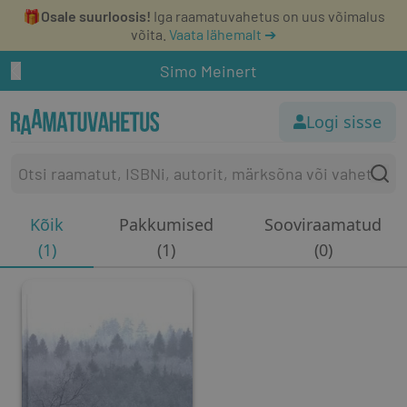
🎁
Osale suurloosis!
Iga raamatuvahetus on uus võimalus
võita.
Vaata lähemalt ➔
Simo Meinert
Logi sisse
Kõik
Pakkumised
Sooviraamatud
(1)
(1)
(0)