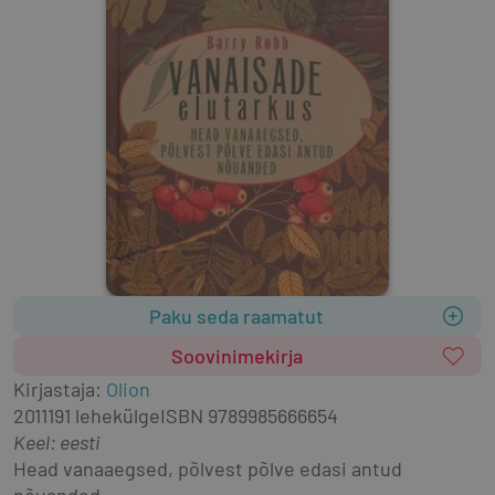
Paku seda raamatut
Soovinimekirja
Kirjastaja
:
Olion
2011
191 lehekülge
ISBN
9789985666654
Keel: eesti
Head vanaaegsed, põlvest põlve edasi antud 
nõuanded