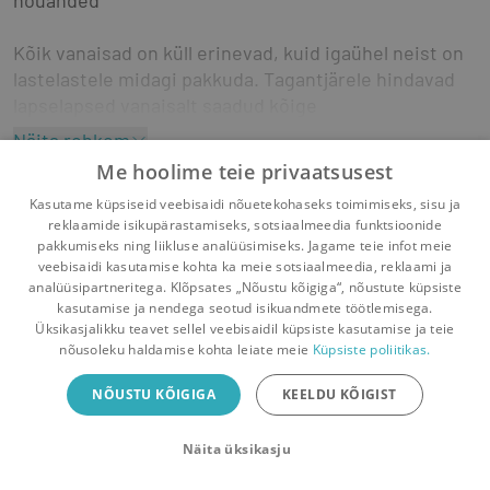
Kõik vanaisad on küll erinevad, kuid igaühel neist on 
lastelastele midagi pakkuda. Tagantjärele hindavad 
lapselapsed vanaisalt saadud kõige 
kallihinnalisemaks lapsepõlvekingituseks seda, et ta 
Näita rohkem
pühendas neile nii palju oma aega ja pani neid end 
toiduvalmistamine
etikett
käitumine
nõuanded
Me hoolime teie privaatsusest
erilisena tundma.
tervislik eluviis
kogemused
kodumajandus
Kasutame küpsiseid veebisaidi nõuetekohaseks toimimiseks, sisu ja
välimus
aiatööd
kodu korrashoid
reklaamide isikupärastamiseks, sotsiaalmeedia funktsioonide
Selles raamatus jutustab üks vanaisa oma 
pakkumiseks ning liikluse analüüsimiseks. Jagame teie infot meie
kogemustest üheteistkümne lapselapsega, kuidas ta 
veebisaidi kasutamise kohta ka meie sotsiaalmeedia, reklaami ja
õpetas neid tegema asju „vanaisa moodi”. Näiteks 
analüüsipartneritega. Klõpsates „Nõustu kõigiga“, nõustute küpsiste
kasutamise ja nendega seotud isikuandmete töötlemisega.
viisakat käitumist, enda ja teiste austamist, lihtsate 
Pealehele
Ostukorv
Sõnumid
Teated
Konto
Üksikasjalikku teavet sellel veebisaidil küpsiste kasutamise ja teie
toitude valmistamist, rõivaste ja jalatsite 
nõusoleku haldamise kohta leiate meie
Küpsiste poliitikas.
korrashoidu, armastust looduse ja aiatöö vastu, 
Raamatuvahetuse mobiiliäpp
suhtlemist sõpradega, esmaabi andmist, lõbusaid 
NÕUSTU KÕIGIGA
KEELDU KÕIGIST
Vaheta raamatuid veelgi mugavamalt!
vanaaegseid mänge ja veel palju muud.
Näita üksikasju
Sulge
Laadi alla