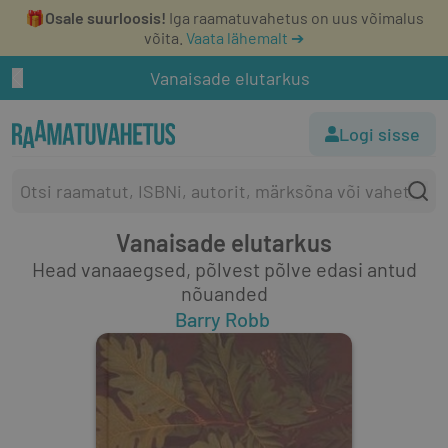
🎁
Osale suurloosis!
Iga raamatuvahetus on uus võimalus
võita.
Vaata lähemalt ➔
Vanaisade elutarkus
Logi sisse
Vanaisade elutarkus
Head vanaaegsed, põlvest põlve edasi antud
nõuanded
Barry Robb