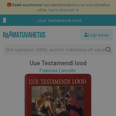
🎁
Osale suurloosis!
Iga raamatuvahetus on uus võimalus
võita.
Vaata lähemalt ➔
Uue Testamendi lood
Logi sisse
Uue Testamendi lood
Frances Lincoln