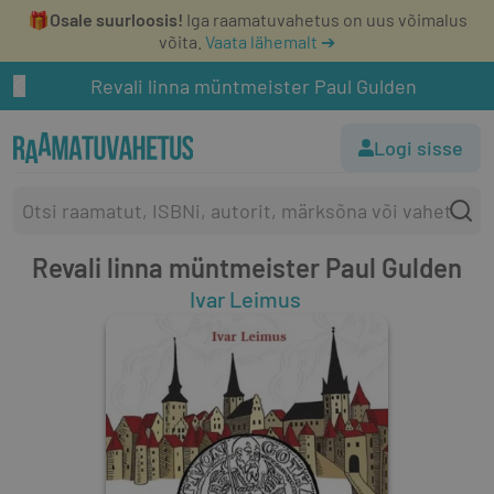
🎁
Osale suurloosis!
Iga raamatuvahetus on uus võimalus
võita.
Vaata lähemalt ➔
Revali linna müntmeister Paul Gulden
Logi sisse
Revali linna müntmeister Paul Gulden
Ivar Leimus