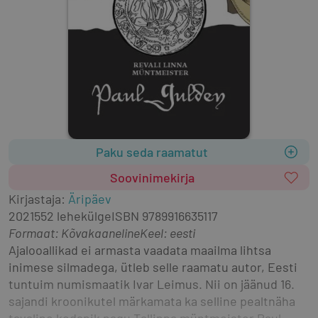
Paku seda raamatut
Soovinimekirja
Kirjastaja
:
Äripäev
2021
552 lehekülge
ISBN
9789916635117
Formaat
:
Kõvakaaneline
Keel: eesti
Ajalooallikad ei armasta vaadata maailma lihtsa 
inimese silmadega, ütleb selle raamatu autor, Eesti 
tuntuim numismaatik Ivar Leimus. Nii on jäänud 16. 
sajandi kroonikutel märkamata ka selline pealtnäha 
tavaline kodanik nagu Tallinna müntmeister Paul 