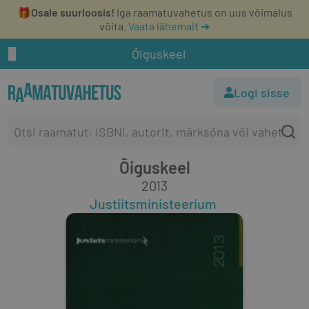
🎁
Osale suurloosis!
Iga raamatuvahetus on uus võimalus
võita.
Vaata lähemalt ➔
Õiguskeel
Logi sisse
Õiguskeel
2013
Justiitsministeerium