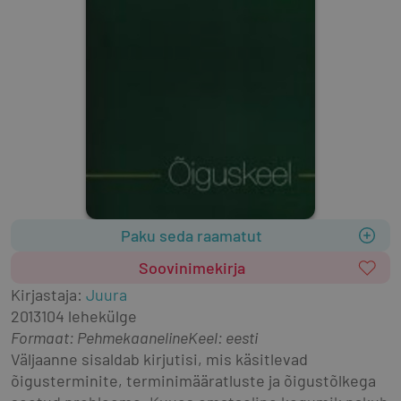
Paku seda raamatut
Soovinimekirja
Kirjastaja
:
Juura
2013
104 lehekülge
Formaat
:
Pehmekaaneline
Keel: eesti
Väljaanne sisaldab kirjutisi, mis käsitlevad 
õigusterminite, terminimääratluste ja õigustõlkega 