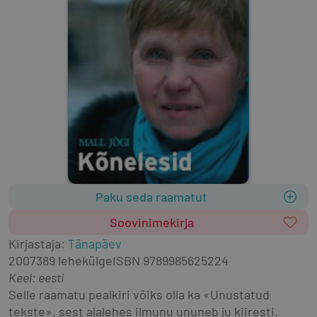
Paku seda raamatut
Soovinimekirja
Kirjastaja
:
Tänapäev
2007
389 lehekülge
ISBN
9789985625224
Keel: eesti
Selle raamatu pealkiri võiks olla ka «Unustatud 
tekste», sest ajalehes ilmunu ununeb ju kiiresti. 