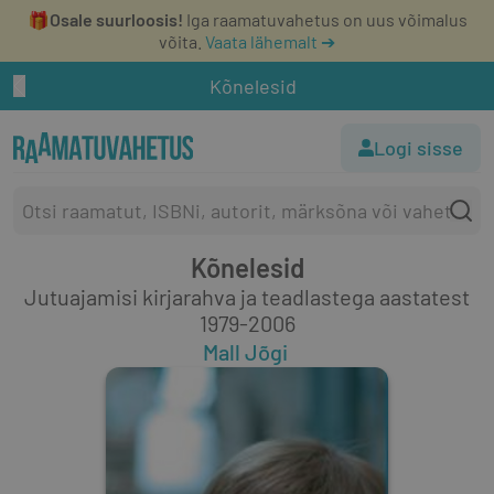
🎁
Osale suurloosis!
Iga raamatuvahetus on uus võimalus
võita.
Vaata lähemalt ➔
Kõnelesid
Logi sisse
Kõnelesid
Jutuajamisi kirjarahva ja teadlastega aastatest
1979-2006
Mall Jõgi