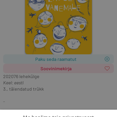
Paku seda raamatut
Soovinimekirja
2020
76 lehekülge
Keel: eesti
3., täiendatud trükk
-
Lapsevanemal lasub tohutu vastutus ja selle 