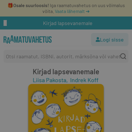
🎁
Osale suurloosis!
Iga raamatuvahetus on uus võimalus
võita.
Vaata lähemalt ➔
Kirjad lapsevanemale
Logi sisse
Kirjad lapsevanemale
Liisa Pakosta
Indrek Koff