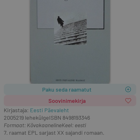
Paku seda raamatut
Soovinimekirja
Kirjastaja
:
Eesti Päevaleht
2005
219 lehekülge
ISBN
8498193346
Formaat
:
Kõvakaaneline
Keel: eesti
7. raamat EPL sarjast XX sajandi romaan.