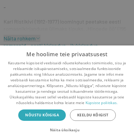
-
Karl Ristikivi (1912-1977) loomingut peetakse eesti 
romaanikirjanduse ülimaks tipuks. „Hingede öö” (1953) 
on kolmeosaline, meeleolult sünge ja huumorivaba.
Näita rohkem
romaanid
eesti kirjandus
ilukirjandus
Esimeses osas – „Surnud mehe maja” – satub 
väliseesti kirjandus
Me hoolime teie privaatsusest
minategelane uusaastaööl salapärasesse 
Eesti Päevalehe XX sajandi romaan sari
Kasutame küpsiseid veebisaidi nõuetekohaseks toimimiseks, sisu ja
suurlinnamajja, ekseldes selle lugematutes ruumides 
ulmekirjandus
reklaamide isikupärastamiseks, sotsiaalmeedia funktsioonide
ja keerdkäikudes. Ta kohtub maja asukatega ja 
pakkumiseks ning liikluse analüüsimiseks. Jagame teie infot meie
vestleb nendega inimelu mõtet puudutavatel 
veebisaidi kasutamise kohta ka meie sotsiaalmeedia, reklaami ja
teemadel.
analüüsipartneritega. Klõpsates „Nõustu kõigiga“, nõustute küpsiste
kasutamise ja nendega seotud isikuandmete töötlemisega.
Pealehele
Ostukorv
Sõnumid
Teated
Konto
Üksikasjalikku teavet sellel veebisaidil küpsiste kasutamise ja teie
Kolmandas osas – „Seitse tunnistajat” – viibib 
nõusoleku haldamise kohta leiate meie
Küpsiste poliitikas.
minategelane kohtus, kus teda süüdistatakse 
Raamatuvahetuse mobiiliäpp
mitmes patus. Nende kahe osa vahel paikneb „Kiri 
NÕUSTU KÕIGIGA
KEELDU KÕIGIST
Vaheta raamatuid veelgi mugavamalt!
proua Agnes Rohumaale”, milles autor selgitab oma 
kirjutamispõhimõtteid.
Näita üksikasju
Sulge
Laadi alla