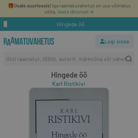
🎁
Osale suurloosis!
Iga raamatuvahetus on uus võimalus
võita.
Vaata lähemalt ➔
Hingede öö
Logi sisse
Hingede öö
Karl Ristikivi