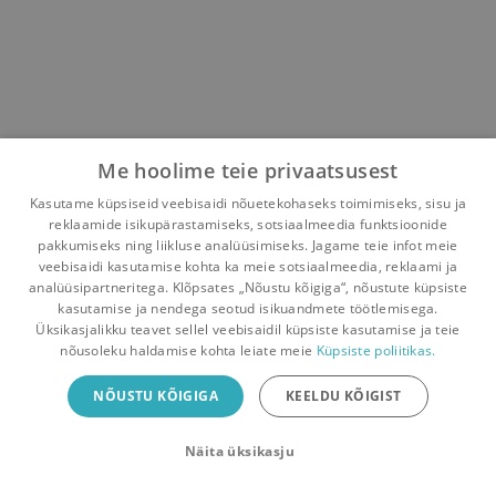
Me hoolime teie privaatsusest
Kasutame küpsiseid veebisaidi nõuetekohaseks toimimiseks, sisu ja
reklaamide isikupärastamiseks, sotsiaalmeedia funktsioonide
pakkumiseks ning liikluse analüüsimiseks. Jagame teie infot meie
veebisaidi kasutamise kohta ka meie sotsiaalmeedia, reklaami ja
analüüsipartneritega. Klõpsates „Nõustu kõigiga“, nõustute küpsiste
kasutamise ja nendega seotud isikuandmete töötlemisega.
Pealehele
Ostukorv
Sõnumid
Teated
Konto
Üksikasjalikku teavet sellel veebisaidil küpsiste kasutamise ja teie
nõusoleku haldamise kohta leiate meie
Küpsiste poliitikas.
Raamatuvahetuse mobiiliäpp
NÕUSTU KÕIGIGA
KEELDU KÕIGIST
Vaheta raamatuid veelgi mugavamalt!
Näita üksikasju
Sulge
Laadi alla