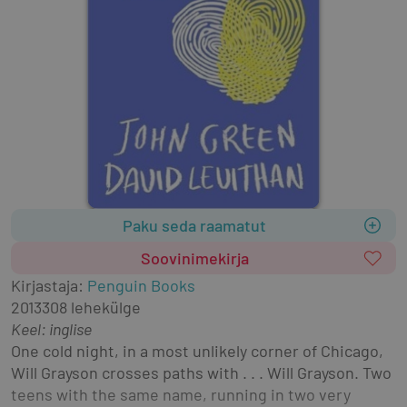
Paku seda raamatut
Soovinimekirja
Kirjastaja
:
Penguin Books
2013
308 lehekülge
Keel: inglise
One cold night, in a most unlikely corner of Chicago, 
Will Grayson crosses paths with . . . Will Grayson. Two 
teens with the same name, running in two very 