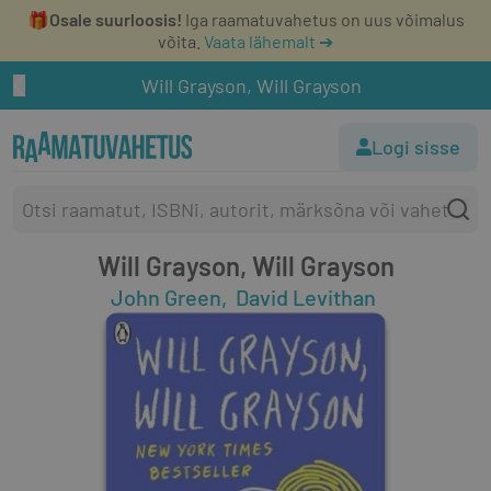
🎁
Osale suurloosis!
Iga raamatuvahetus on uus võimalus
võita.
Vaata lähemalt ➔
Will Grayson, Will Grayson
Logi sisse
Will Grayson, Will Grayson
John Green
David Levithan