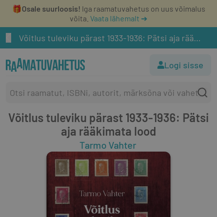
🎁
Osale suurloosis!
Iga raamatuvahetus on uus võimalus
võita.
Vaata lähemalt ➔
Võitlus tuleviku pärast 1933-1936: Pätsi aja rääkimata lood
Logi sisse
Võitlus tuleviku pärast 1933-1936: Pätsi
aja rääkimata lood
Tarmo Vahter