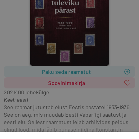
Paku seda raamatut
Soovinimekirja
2021
400 lehekülge
Keel: eesti
See raamat jutustab elust Eestis aastatel 1933-1936. 
See on aeg, mis muudab Eesti Vabariigi saatust ja 
eesti elu. Sellest raamatust leiab arhiivides peidus 
olnud lood, mida läbib punase niidina Konstantin 
Pätsi ja vabadussõjalaste võitlus. Selle kõrval saab 