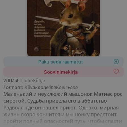
Paku seda raamatut
Soovinimekirja
2003
360 lehekülge
Formaat
:
Kõvakaaneline
Keel: vene
Маленький и неуклюжий мышонок Матиас рос 
сиротой. Судьба привела его в аббатство 
Рэдволл, где он нашел приют. Однако, мирная 
жизнь скоро кончится и мышонку предстоит 
пройти полный опасностей путь, чтобы спасти 