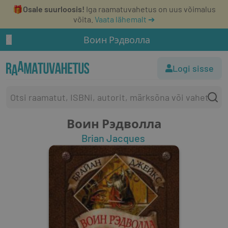
🎁
Osale suurloosis!
Iga raamatuvahetus on uus võimalus
võita.
Vaata lähemalt ➔
Воин Рэдволла
Logi sisse
Воин Рэдволла
Brian Jacques