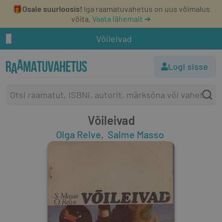
🎁
Osale suurloosis!
Iga raamatuvahetus on uus võimalus
võita.
Vaata lähemalt ➔
Võileivad
Logi sisse
Võileivad
Olga Relve
Salme Masso