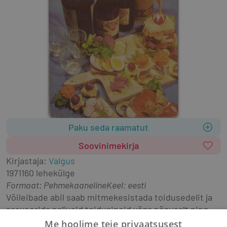
Paku seda raamatut
Soovinimekirja
Kirjastaja
:
Valgus
1971
160 lehekülge
Formaat
:
Pehmekaaneline
Keel: eesti
Võileibade abil saab mitmekesistada toidusedelit ja 
serveerida paljusid toiduaineid väga nägusalt ning 
isuäratavalt.
Me hoolime teie privaatsusest