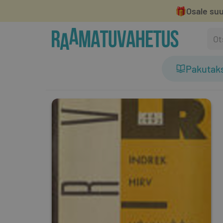
🎁
Osale suu
Pakutak