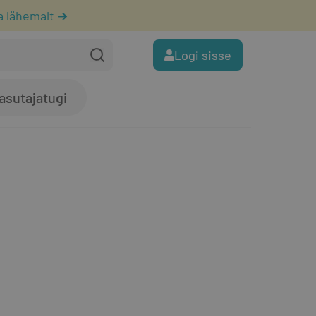
a lähemalt ➔
Logi sisse
asutajatugi