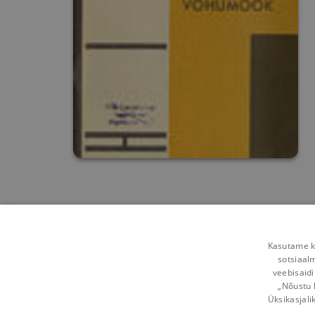
Kasutame kü
sotsiaal
veebisaidi
„Nõustu 
Üksikasjali