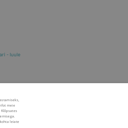
ari
luule
rastamiseks,
nfot meie
. Klõpsates
lemisega.
kohta leiate