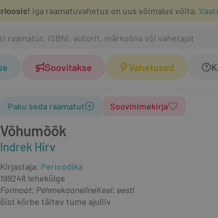
rloosis!
Iga raamatuvahetus on uus võimalus võita.
Vaat
se
Soovitakse
Vahetused
K
Paku seda raamatut
Soovinimekirja
Võhumõõk
Indrek Hirv
Kirjastaja
:
Perioodika
1992
48 lehekülge
Formaat
:
Pehmekaaneline
Keel: eesti
öist kõrbe täitev tume ajuliiv