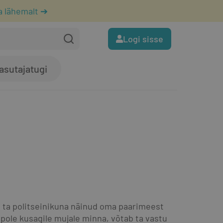
a lähemalt ➔
Logi sisse
asutajatugi
i ta politseinikuna näinud oma paarimeest 
 pole kusagile mujale minna, võtab ta vastu 