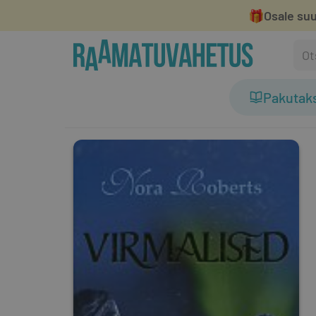
🎁
Osale suu
Pakutak