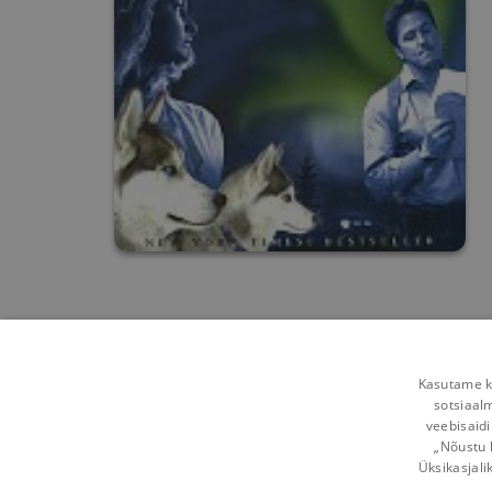
Kasutame kü
sotsiaal
veebisaidi
„Nõustu 
Üksikasjali