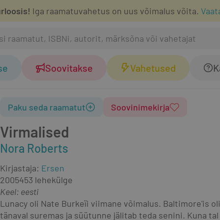
rloosis!
Iga raamatuvahetus on uus võimalus võita.
Vaat
se
Soovitakse
Vahetused
K
Paku seda raamatut
Soovinimekirja
Virmalised
Nora Roberts
Kirjastaja
:
Ersen
2005
453 lehekülge
Keel: eesti
Lunacy oli Nate Burkeïi viimane võimalus. Baltimore'is ol
tänaval suremas ja süütunne jälitab teda senini. Kuna tal