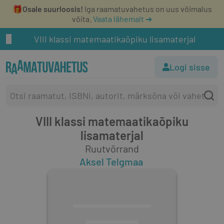
🎁
Osale suurloosis!
Iga raamatuvahetus on uus võimalus
võita.
Vaata lähemalt ➔
VIII klassi matemaatikaõpiku lisamaterjal
Logi sisse
VIII klassi matemaatikaõpiku
lisamaterjal
Ruutvõrrand
Aksel Telgmaa